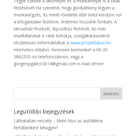
Tegye szebbé a lakóhelyét és a munkahelyét is a falak
festésével! Ha szeretné, hogy gördülékeny legyen a
munkavégzés, és minél rövidebb időn belül kerüljön sor
a kifogástalan festésre, érdemes hozzánk fordulni. A
társasház festését, lépcsőház festését, és más
munkálatokat is ránk bízhatja, szolgáltatásunkról
részletesen informálódhat a
www.projektlakas.hu
internetes oldalon. Keressen bennünket a 06-20-
3862335-ös telefonszámon, vagy a
gorgenyigabor2014@gmail.com e-mail címen!
Legutóbbi bejegyzések
Láthatatlan veszély – Miért tilos az autóklíma
fertőtlenítést kihagyni?