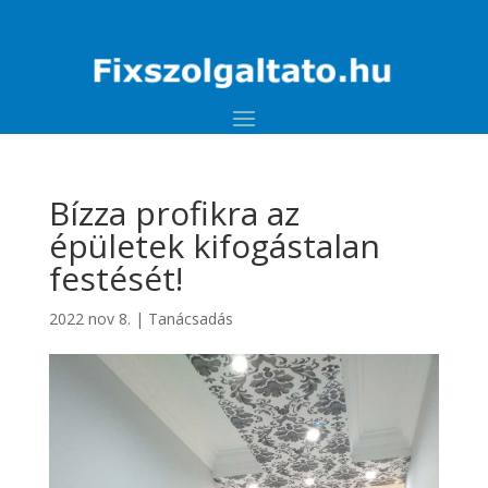
Bízza profikra az
épületek kifogástalan
festését!
2022 nov 8.
|
Tanácsadás