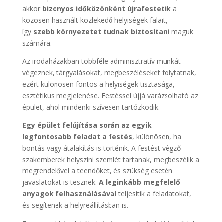
akkor
bizonyos időközönként újrafestetik
a
közösen használt közlekedő helyiségek falait,
így
szebb környezetet tudnak biztosítani
maguk
számára.
Az irodaházakban többféle adminisztratív munkát
végeznek, tárgyalásokat, megbeszéléseket folytatnak,
ezért különösen fontos a helyiségek tisztasága,
esztétikus megjelenése. Festéssel újjá varázsolható az
épület, ahol mindenki szívesen tartózkodik.
Egy épület felújítása során az egyik
legfontosabb feladat a festés
, különösen, ha
bontás vagy átalakítás is történik. A festést végző
szakemberek helyszíni szemlét tartanak, megbeszélik a
megrendelővel a teendőket, és szükség esetén
javaslatokat is tesznek.
A leginkább megfelelő
anyagok felhasználásával
teljesítik a feladatokat,
és segítenek a helyreállításban is.