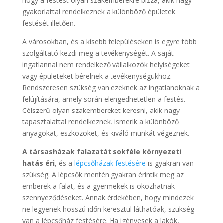
hogy a festést olyan szakemberekre bízza, akik nagy
gyakorlattal rendelkeznek a különböző épületek
festését illetően.
A városokban, és a kisebb településeken is egyre több
szolgáltató kezdi meg a tevékenységét. A saját
ingatlannal nem rendelkező vállalkozók helyiségeket
vagy épületeket bérelnek a tevékenységükhöz.
Rendszeresen szükség van ezeknek az ingatlanoknak a
felújítására, amely során elengedhetetlen a festés.
Célszerű olyan szakembereket keresni, akik nagy
tapasztalattal rendelkeznek, ismerik a különböző
anyagokat, eszközöket, és kiváló munkát végeznek.
A társasházak falazatát sokféle környezeti
hatás éri
, és a
lépcsőházak festésére
is gyakran van
szükség. A lépcsők mentén gyakran érintik meg az
emberek a falat, és a gyermekek is okozhatnak
szennyeződéseket. Annak érdekében, hogy mindezek
ne legyenek hosszú időn keresztül láthatóak, szükség
van a lépcsőház festésére. Ha igényesek a lakók,