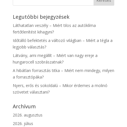
Legutóbbi bejegyzések
Láthatatlan veszély – Miért tilos az autóklíma
fertőtlenítést kihagyni?
Időtálló befektetés a változó világban – Miért a tégla a
legjobb választás?
Látvány, ami megállít – Miért van nagy ereje a
hungarocell szobrászatnak?
A hibátlan forrasztás titka – Miért nem mindegy, milyen
a forrasztópáka?
Nyers, erős és sokoldalú – Mikor érdemes a molinó
szövetet választani?
Archívum
2026. augusztus
2026. július