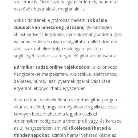
szellemre is. Nem csak hallgatni érdemes, hanem az
eszközök használatát megtanulni is.
Sokan döntenek a gitározás mellett.
Többféle
típuson van lehetőség játszani
, így bármilyen
stílust kedvelsz leginkább, nem okozhat gondot a gitár
vásárlás. Érdemes olyan szolgáltató mellett dönteni,
ahol szakmabeliek dolgoznak, így teljes körű
segítséget kaphatsz a megfelelő gitár vásárlásához.
Bármikor tudsz online tájékozódni
, a különböző
hangszereket megtekinteni. Akusztikus, elektromos,
balkezes, húros, jazz, gyermek gitárok vásárlása
egyaránt lebonyolítható egyszerűen.
Akár otthon, szabadidődben szeretnél gitárt pengetni,
akár az a célod, hogy komolyabban foglalkozz ezzel,
könnyen beszerezheted a legjobb eszközt.
Amennyiben pedig ezen a téren profi vagy, és keresed
az új hangszeredet, amivel
tökéletesítheted a
mindennapokat
, szintén hamar veheted kézbe az