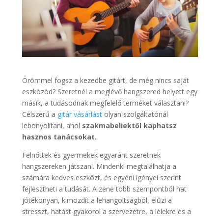
Örömmel fogsz a kezedbe gitárt, de még nincs saját
eszközöd? Szeretnél a meglévő hangszered helyett egy
másik, a tudásodnak megfelelő terméket választani?
Célszerű a
gitár vásárlást
olyan szolgáltatónál
lebonyolítani, ahol
szakmabeliektől kaphatsz
hasznos tanácsokat
.
Felnőttek és gyermekek egyaránt szeretnek
hangszereken játszani. Mindenki megtalálhatja a
számára kedves eszközt, és egyéni igényei szerint
fejlesztheti a tudását. A zene több szempontból hat
jótékonyan, kimozdít a lehangoltságból, elűzi a
stresszt, hatást gyakorol a szervezetre, a lélekre és a