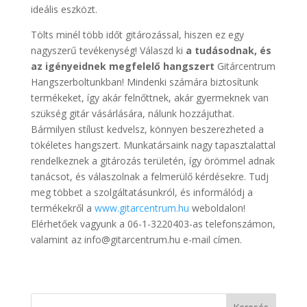
ideális eszközt.
Tölts minél több időt gitározással, hiszen ez egy
nagyszerű tevékenység! Válaszd ki
a tudásodnak, és
az igényeidnek megfelelő hangszert
Gitárcentrum
Hangszerboltunkban! Mindenki számára biztosítunk
termékeket, így akár felnőttnek, akár gyermeknek van
szükség gitár vásárlására, nálunk hozzájuthat.
Bármilyen stílust kedvelsz, könnyen beszerezheted a
tökéletes hangszert. Munkatársaink nagy tapasztalattal
rendelkeznek a gitározás területén, így örömmel adnak
tanácsot, és válaszolnak a felmerülő kérdésekre. Tudj
meg többet a szolgáltatásunkról, és informálódj a
termékekről a
www.gitarcentrum.hu
weboldalon!
Elérhetőek vagyunk a 06-1-3220403-as telefonszámon,
valamint az info@gitarcentrum.hu e-mail címen.