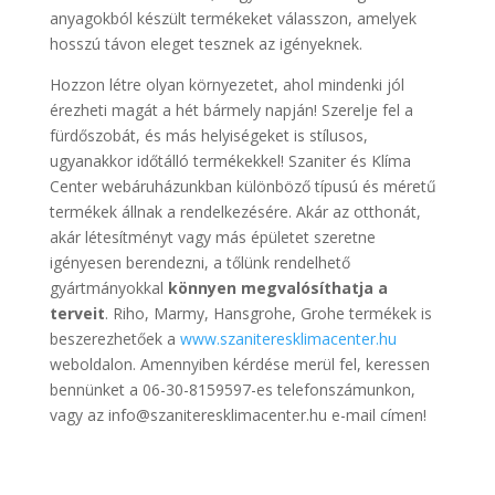
anyagokból készült termékeket válasszon, amelyek
hosszú távon eleget tesznek az igényeknek.
Hozzon létre olyan környezetet, ahol mindenki jól
érezheti magát a hét bármely napján! Szerelje fel a
fürdőszobát, és más helyiségeket is stílusos,
ugyanakkor időtálló termékekkel! Szaniter és Klíma
Center webáruházunkban különböző típusú és méretű
termékek állnak a rendelkezésére. Akár az otthonát,
akár létesítményt vagy más épületet szeretne
igényesen berendezni, a tőlünk rendelhető
gyártmányokkal
könnyen megvalósíthatja a
terveit
. Riho, Marmy, Hansgrohe, Grohe termékek is
beszerezhetőek a
www.szaniteresklimacenter.hu
weboldalon. Amennyiben kérdése merül fel, keressen
bennünket a 06-30-8159597-es telefonszámunkon,
vagy az info@szaniteresklimacenter.hu e-mail címen!