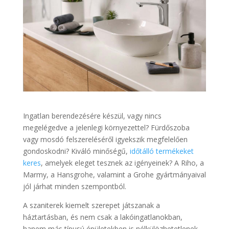
Ingatlan berendezésére készül, vagy nincs
megelégedve a jelenlegi környezettel? Fürdőszoba
vagy mosdó felszereléséről igyekszik megfelelően
gondoskodni? Kiváló minőségű,
időtálló termékeket
keres
, amelyek eleget tesznek az igényeinek? A Riho, a
Marmy, a Hansgrohe, valamint a Grohe gyártmányaival
jól járhat minden szempontból.
A szaniterek kiemelt szerepet játszanak a
háztartásban, és nem csak a lakóingatlanokban,
hanem más típusú épületekben is nélkülözhetetlenek.