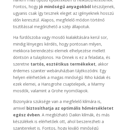
Fontos, hogy
jó minőségű anyagokból
készüljenek,
ugyanis csak így tesznek eleget az igényeknek hosszú
időn keresztül. Alapos, megfelelő módon történő
tisztítással megőrizhető a szép állapotuk.
Ha fürdőszoba vagy mosdó kialakítására kerül sor,
mindig lényeges kérdés, hogy pontosan milyen,
mekkora berendezési elemek elhelyezése mellett
döntsön a tulajdonos. Ha Önnek is ez a feladata, és
szeretne
tartós, esztétikus termékeket
, akkor
érdemes szaniter webáruházban tájékozódni. Egy
helyen elérhetőek a magas minőségű Riho kádak és
ezek elemei, a Hansgrohe csaptelepek, a Marmy
mosdók, valamint a Grohe nyomólapok.
Bizonyára szüksége van a megfelelő klímára is,
amivel
biztosíthatja az optimális hőmérsékletet
egész évben
. A megbízható Daikin klímák, és más
készülékek is elérhetőek ott, ahol beszerezheti a
szanitereket is. Fontos, hogy kiváló minőségű