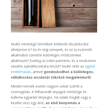
Kiváló minőségű termékeit értékesíti díszdobozba
elhelyezve is? Az év végi ünnepek, és az új esztendő
alkalmából szeretne különleges módszereket
alkalmazni? Esetleg az üzleti partnerei, és a rendszeres
vásárlói ajándékozására készül? Kiváló ötlet az
egyedi
emblémázás
, amivel
gondoskodhat a különleges,
vállalkozása arculatát tükröző megjelenésről
.
Minden termék esetén nagyon sokat számít a
csomagolás. A felhasznált anyagok minősége és
külleme egyaránt lényeges. Ha valaki meglát vagy a
kezébe vesz egy árut,
az első benyomás a