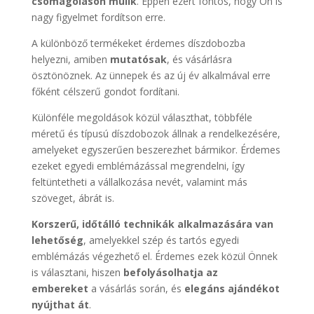
csomagoláson múlik
. Éppen ezért fontos, hogy Ön is
nagy figyelmet fordítson erre.
A különböző termékeket érdemes díszdobozba
helyezni, amiben
mutatósak
, és vásárlásra
ösztönöznek. Az ünnepek és az új év alkalmával erre
főként célszerű gondot fordítani.
Különféle megoldások közül választhat, többféle
méretű és típusú díszdobozok állnak a rendelkezésére,
amelyeket egyszerűen beszerezhet bármikor. Érdemes
ezeket egyedi emblémázással megrendelni, így
feltüntetheti a vállalkozása nevét, valamint más
szöveget, ábrát is.
Korszerű, időtálló technikák alkalmazására van
lehetőség
, amelyekkel szép és tartós egyedi
emblémázás végezhető el. Érdemes ezek közül Önnek
is választani, hiszen
befolyásolhatja az
embereket
a vásárlás során, és
elegáns ajándékot
nyújthat át
.