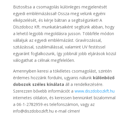
Biztosítsa a csomagolás különleges megjelenését
egyedi emblémázással! Ossza meg velünk egyéni
elképzelését, és kérje bátran a segítségünket! A
Díszdoboz Kft. munkatársaiként segítünk abban, hogy
a lehető legjobb megoldásra jusson. Többféle módon
vállaljuk az egyedi emblémázást. Gravírozással,
szitázással, szublimálással, valamint UV festéssel
egyaránt foglalkozunk, így jobbnál jobb eljárások közül
válogathat a célnak megfelelően.
Amennyiben keresi a tökéletes csomagolást, szintén
érdemes hozzánk fordulni, ugyanis nálunk
különböző
dobozok széles kínálata
áll a rendelkezésére.
Szerezzen bővebb információt a
www.diszdobozkft.hu
internetes oldalon, és keressen bennünket bizalommal
a 06-1-2782959-es telefonszámon, vagy az
info@diszdobozkft.hu e-mail címen!