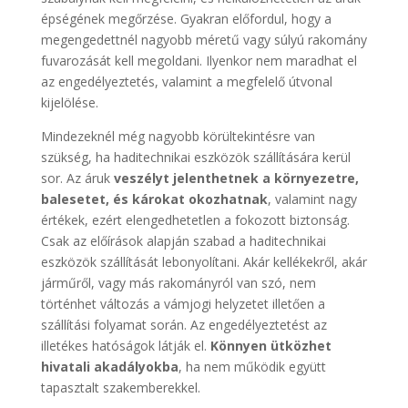
épségének megőrzése. Gyakran előfordul, hogy a
megengedettnél nagyobb méretű vagy súlyú rakomány
fuvarozását kell megoldani. Ilyenkor nem maradhat el
az engedélyeztetés, valamint a megfelelő útvonal
kijelölése.
Mindezeknél még nagyobb körültekintésre van
szükség, ha haditechnikai eszközök szállítására kerül
sor. Az áruk
veszélyt jelenthetnek a környezetre,
balesetet, és károkat okozhatnak
, valamint nagy
értékek, ezért elengedhetetlen a fokozott biztonság.
Csak az előírások alapján szabad a haditechnikai
eszközök szállítását lebonyolítani. Akár kellékekről, akár
járműről, vagy más rakományról van szó, nem
történhet változás a vámjogi helyzetet illetően a
szállítási folyamat során. Az engedélyeztetést az
illetékes hatóságok látják el.
Könnyen ütközhet
hivatali akadályokba
, ha nem működik együtt
tapasztalt szakemberekkel.