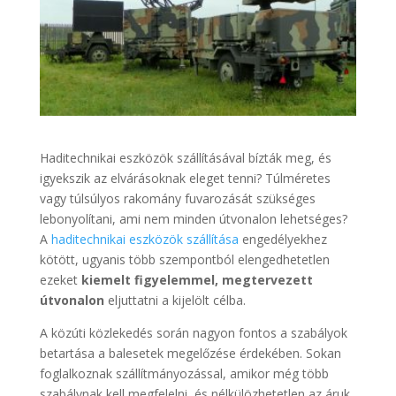
Haditechnikai eszközök szállításával bízták meg, és
igyekszik az elvárásoknak eleget tenni? Túlméretes
vagy túlsúlyos rakomány fuvarozását szükséges
lebonyolítani, ami nem minden útvonalon lehetséges?
A
haditechnikai eszközök szállítása
engedélyekhez
kötött, ugyanis több szempontból elengedhetetlen
ezeket
kiemelt figyelemmel, megtervezett
útvonalon
eljuttatni a kijelölt célba.
A közúti közlekedés során nagyon fontos a szabályok
betartása a balesetek megelőzése érdekében. Sokan
foglalkoznak szállítmányozással, amikor még több
szabálynak kell megfelelni, és nélkülözhetetlen az áruk