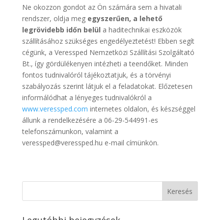
Ne okozzon gondot az Ön számára sem a hivatali
rendszer, oldja meg
egyszerűen, a lehető
legrövidebb időn belül
a haditechnikai eszközök
szállításához szükséges engedélyeztetést! Ebben segít
cégünk, a Veressped Nemzetközi Szállítási Szolgáltató
Bt., így gördülékenyen intézheti a teendőket. Minden
fontos tudnivalóról tájékoztatjuk, és a törvényi
szabályozás szerint látjuk el a feladatokat. Előzetesen
informálódhat a lényeges tudnivalókról a
www.veressped.com
internetes oldalon, és készséggel
állunk a rendelkezésére a 06-29-544991-es
telefonszámunkon, valamint a
veressped@veressped.hu e-mail címünkön.