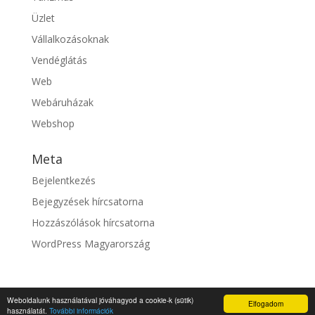
Üzlet
Vállalkozásoknak
Vendéglátás
Web
Webáruházak
Webshop
Meta
Bejelentkezés
Bejegyzések hírcsatorna
Hozzászólások hírcsatorna
WordPress Magyarország
Weboldalunk használatával jóváhagyod a cookie-k (sütik)
Elfogadom
© fixszolgaltato.hu |
Impresszum
használatát.
További információk