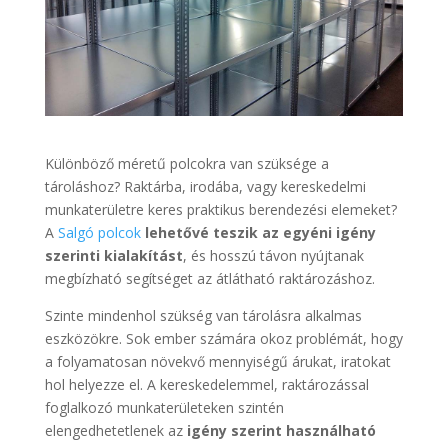
Különböző méretű polcokra van szüksége a
tároláshoz? Raktárba, irodába, vagy kereskedelmi
munkaterületre keres praktikus berendezési elemeket?
A
Salgó polcok
lehetővé teszik az egyéni igény
szerinti kialakítást
, és hosszú távon nyújtanak
megbízható segítséget az átlátható raktározáshoz.
Szinte mindenhol szükség van tárolásra alkalmas
eszközökre. Sok ember számára okoz problémát, hogy
a folyamatosan növekvő mennyiségű árukat, iratokat
hol helyezze el. A kereskedelemmel, raktározással
foglalkozó munkaterületeken szintén
elengedhetetlenek az
igény szerint használható