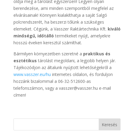
oldja meg a tárolást egyszerűen! Legyen olyan
berendezése, ami minden szempontból megfelel az
elvárásainak! Könnyen kialakíthatja a saját Salgó
polcrendszerét, ha beszerzi tőlünk a szükséges
elemeket. Cégünk, a Vasszer Raktártechnika Kft.
kiváló
minőségű, időtálló
termékeket nyújt, amelyekre
hosszú éveken keresztül számíthat.
Bármilyen környezetben szeretné a
praktikus és
esztétikus
tárolást megoldani, a legjobb helyen jár.
Tájékozódjon az általunk nyújtott lehetőségekről a
www.vasszer.eu/hu
internetes oldalon, és forduljon
hozzánk bizalommal a 06-32-512600-as
telefonszámon, vagy a vasszer@vasszer.hu e-mail
címen!