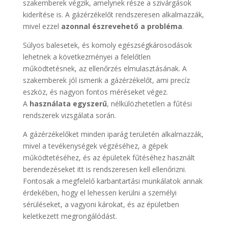
szakemberek végzik, amelynek része a szivárgások
kiderítése is. A gázérzékelőt rendszeresen alkalmazzák,
mivel ezzel
azonnal észrevehető a probléma
.
Súlyos balesetek, és komoly egészségkárosodások
lehetnek a következményei a felelőtlen
működtetésnek, az ellenőrzés elmulasztásának. A
szakemberek jól ismerik a gázérzékelőt, ami precíz
eszköz, és nagyon fontos méréseket végez.
A
használata egyszerű
, nélkülözhetetlen a fűtési
rendszerek vizsgálata során.
A gázérzékelőket minden iparág területén alkalmazzák,
mivel a tevékenységek végzéséhez, a gépek
működtetéséhez, és az épületek fűtéséhez használt
berendezéseket itt is rendszeresen kell ellenőrizni.
Fontosak a megfelelő karbantartási munkálatok annak
érdekében, hogy el lehessen kerülni a személyi
sérüléseket, a vagyoni károkat, és az épületben
keletkezett megrongálódást.