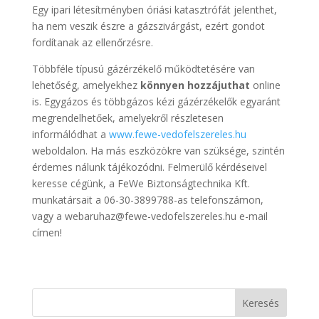
Egy ipari létesítményben óriási katasztrófát jelenthet,
ha nem veszik észre a gázszivárgást, ezért gondot
fordítanak az ellenőrzésre.
Többféle típusú gázérzékelő működtetésére van
lehetőség, amelyekhez
könnyen hozzájuthat
online
is. Egygázos és többgázos kézi gázérzékelők egyaránt
megrendelhetőek, amelyekről részletesen
informálódhat a
www.fewe-vedofelszereles.hu
weboldalon. Ha más eszközökre van szüksége, szintén
érdemes nálunk tájékozódni. Felmerülő kérdéseivel
keresse cégünk, a FeWe Biztonságtechnika Kft.
munkatársait a 06-30-3899788-as telefonszámon,
vagy a webaruhaz@fewe-vedofelszereles.hu e-mail
címen!