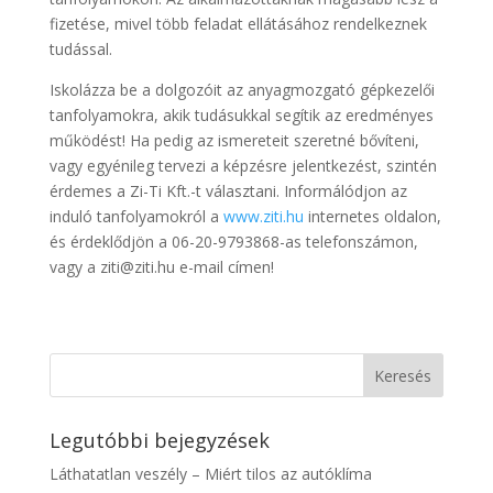
fizetése, mivel több feladat ellátásához rendelkeznek
tudással.
Iskolázza be a dolgozóit az anyagmozgató gépkezelői
tanfolyamokra, akik tudásukkal segítik az eredményes
működést! Ha pedig az ismereteit szeretné bővíteni,
vagy egyénileg tervezi a képzésre jelentkezést, szintén
érdemes a Zi-Ti Kft.-t választani. Informálódjon az
induló tanfolyamokról a
www.ziti.hu
internetes oldalon,
és érdeklődjön a 06-20-9793868-as telefonszámon,
vagy a ziti@ziti.hu e-mail címen!
Legutóbbi bejegyzések
Láthatatlan veszély – Miért tilos az autóklíma