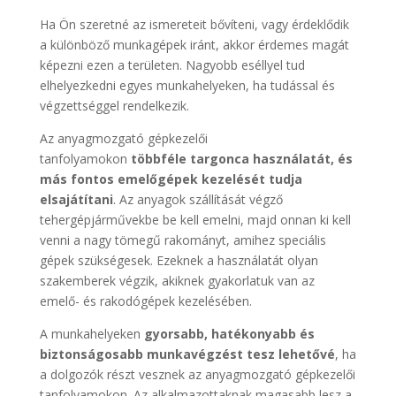
Ha Ön szeretné az ismereteit bővíteni, vagy érdeklődik
a különböző munkagépek iránt, akkor érdemes magát
képezni ezen a területen. Nagyobb eséllyel tud
elhelyezkedni egyes munkahelyeken, ha tudással és
végzettséggel rendelkezik.
Az anyagmozgató gépkezelői
tanfolyamokon
többféle targonca használatát, és
más fontos emelőgépek kezelését tudja
elsajátítani
. Az anyagok szállítását végző
tehergépjárművekbe be kell emelni, majd onnan ki kell
venni a nagy tömegű rakományt, amihez speciális
gépek szükségesek. Ezeknek a használatát olyan
szakemberek végzik, akiknek gyakorlatuk van az
emelő- és rakodógépek kezelésében.
A munkahelyeken
gyorsabb, hatékonyabb és
biztonságosabb munkavégzést tesz lehetővé
, ha
a dolgozók részt vesznek az anyagmozgató gépkezelői
tanfolyamokon. Az alkalmazottaknak magasabb lesz a