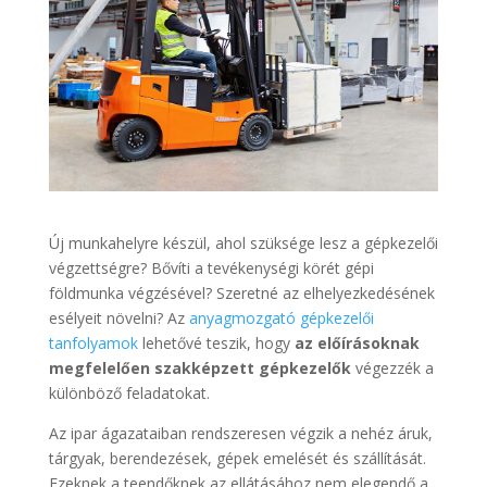
Új munkahelyre készül, ahol szüksége lesz a gépkezelői
végzettségre? Bővíti a tevékenységi körét gépi
földmunka végzésével? Szeretné az elhelyezkedésének
esélyeit növelni? Az
anyagmozgató gépkezelői
tanfolyamok
lehetővé teszik, hogy
az előírásoknak
megfelelően szakképzett gépkezelők
végezzék a
különböző feladatokat.
Az ipar ágazataiban rendszeresen végzik a nehéz áruk,
tárgyak, berendezések, gépek emelését és szállítását.
Ezeknek a teendőknek az ellátásához nem elegendő a