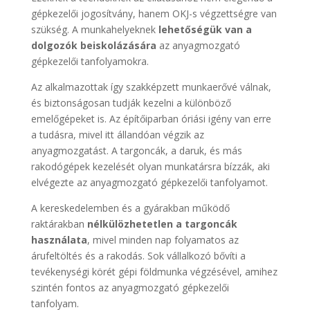
gépkezelői jogosítvány, hanem OKJ-s végzettségre van
szükség. A munkahelyeknek
lehetőségük van a
dolgozók beiskolázására
az anyagmozgató
gépkezelői tanfolyamokra.
Az alkalmazottak így szakképzett munkaerővé válnak,
és biztonságosan tudják kezelni a különböző
emelőgépeket is. Az építőiparban óriási igény van erre
a tudásra, mivel itt állandóan végzik az
anyagmozgatást. A targoncák, a daruk, és más
rakodógépek kezelését olyan munkatársra bízzák, aki
elvégezte az anyagmozgató gépkezelői tanfolyamot.
A kereskedelemben és a gyárakban működő
raktárakban
nélkülözhetetlen a targoncák
használata
, mivel minden nap folyamatos az
árufeltöltés és a rakodás. Sok vállalkozó bővíti a
tevékenységi körét gépi földmunka végzésével, amihez
szintén fontos az anyagmozgató gépkezelői
tanfolyam.