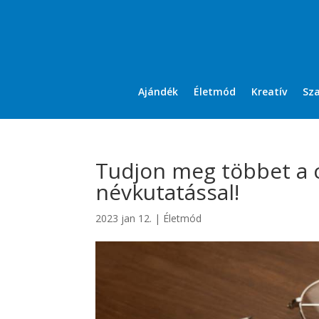
Ajándék
Életmód
Kreatív
Sz
Tudjon meg többet a c
névkutatással!
2023 jan 12.
|
Életmód