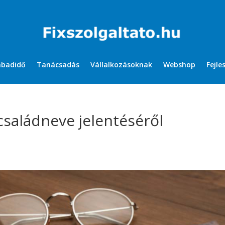
abadidő
Tanácsadás
Vállalkozásoknak
Webshop
Fejle
saládneve jelentéséről