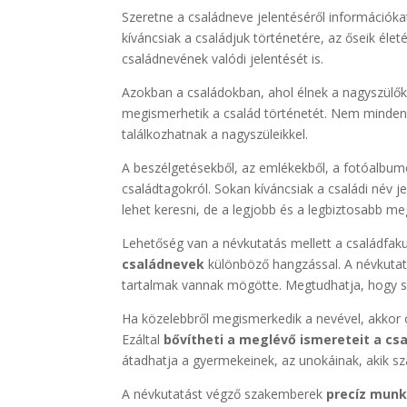
Szeretne a családneve jelentéséről információka
kíváncsiak a családjuk történetére, az őseik éle
családnevének valódi jelentését is.
Azokban a családokban, ahol élnek a nagyszülők
megismerhetik a család történetét. Nem minden
találkozhatnak a nagyszüleikkel.
A beszélgetésekből, az emlékekből, a fotóalbumo
családtagokról. Sokan kíváncsiak a családi név 
lehet keresni, de a legjobb és a legbiztosabb m
Lehetőség van a névkutatás mellett a családfaku
családnevek
különböző hangzással. A névkuta
tartalmak vannak mögötte. Megtudhatja, hogy sz
Ha közelebbről megismerkedik a nevével, akkor o
Ezáltal
bővítheti a meglévő ismereteit a csa
átadhatja a gyermekeinek, az unokáinak, akik sz
A névkutatást végző szakemberek
precíz munk