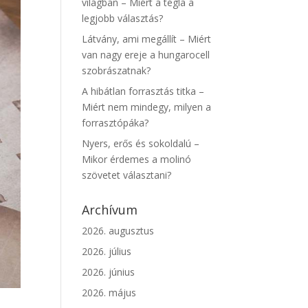
világban – Miért a tégla a
legjobb választás?
Látvány, ami megállít – Miért
van nagy ereje a hungarocell
szobrászatnak?
A hibátlan forrasztás titka –
Miért nem mindegy, milyen a
forrasztópáka?
Nyers, erős és sokoldalú –
Mikor érdemes a molinó
szövetet választani?
Archívum
2026. augusztus
2026. július
2026. június
2026. május