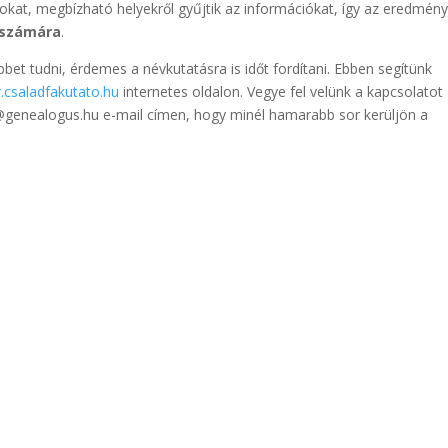
at, megbízható helyekről gyűjtik az információkat, így az eredmén
k számára
.
bet tudni, érdemes a névkutatásra is időt fordítani. Ebben segítünk
csaladfakutato.hu
internetes oldalon. Vegye fel velünk a kapcsolatot
genealogus.hu e-mail címen, hogy minél hamarabb sor kerüljön a