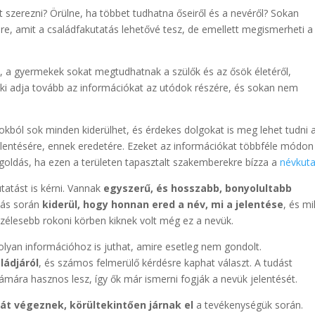
t szerezni? Örülne, ha többet tudhatna őseiről és a nevéről? Sokan
tére, amit a családfakutatás lehetővé tesz, de emellett megismerheti a
, a gyermekek sokat megtudhatnak a szülők és az ősök életéről,
ki adja tovább az információkat az utódok részére, és sokan nem
kból sok minden kiderülhet, és érdekes dolgokat is meg lehet tudni 
jelentésére, ennek eredetére. Ezeket az információkat többféle módon
egoldás, ha ezen a területen tapasztalt szakemberekre bízza a
névkuta
tatást is kérni. Vannak
egyszerű, és hosszabb, bonyolultabb
tás során
kiderül, hogy honnan ered a név, mi a jelentése
, és mi
élesebb rokoni körben kiknek volt még ez a nevük.
lyan információhoz is juthat, amire esetleg nem gondolt.
ládjáról
, és számos felmerülő kérdésre kaphat választ. A tudást
ámára hasznos lesz, így ők már ismerni fogják a nevük jelentését.
át végeznek, körültekintően járnak el
a tevékenységük során.