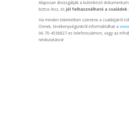
Alaposan átvizsgálják a különböző dokumentumok
biztos lesz, és
jól felhasználható a családo
Ha minden tekintetben szeretne a családjáról töb
Önnek, tevékenységünkről informálódhat a
www.
06-70-4536827-es telefonszámon, vagy az info@
névkutatásra!