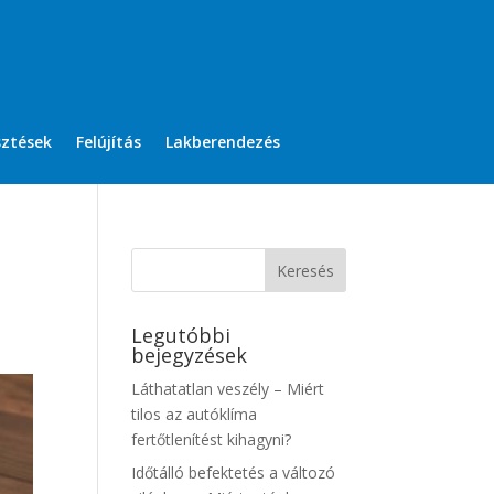
sztések
Felújítás
Lakberendezés
Legutóbbi
bejegyzések
Láthatatlan veszély – Miért
tilos az autóklíma
fertőtlenítést kihagyni?
Időtálló befektetés a változó