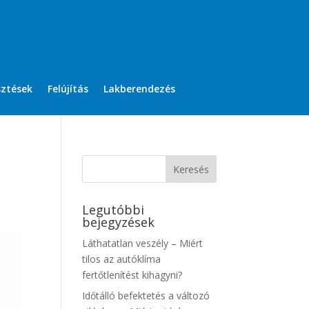
sztések
Felújítás
Lakberendezés
Legutóbbi
bejegyzések
Láthatatlan veszély – Miért
tilos az autóklíma
fertőtlenítést kihagyni?
Időtálló befektetés a változó