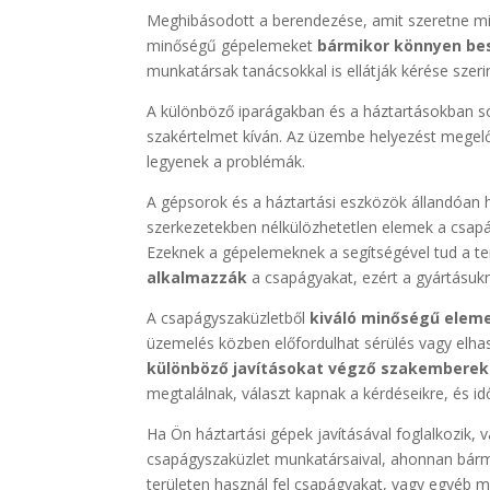
Meghibásodott a berendezése, amit szeretne mi
minőségű gépelemeket
bármikor könnyen bes
munkatársak tanácsokkal is ellátják kérése szerin
A különböző iparágakban és a háztartásokban so
szakértelmet kíván. Az üzembe helyezést megel
legyenek a problémák.
A gépsorok és a háztartási eszközök állandóan 
szerkezetekben nélkülözhetetlen elemek a csap
Ezeknek a gépelemeknek a segítségével tud a te
alkalmazzák
a csapágyakat, ezért a gyártásuk
A csapágyszaküzletből
kiváló minőségű elem
üzemelés közben előfordulhat sérülés vagy elha
különböző javításokat végző szakemberek
megtalálnak, választ kapnak a kérdéseikre, és i
Ha Ön háztartási gépek javításával foglalkozik,
csapágyszaküzlet munkatársaival, ahonnan bárm
területen használ fel csapágyakat, vagy egyéb