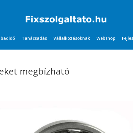
abadidő
Tanácsadás
Vállalkozásoknak
Webshop
Fejle
szeket megbízható