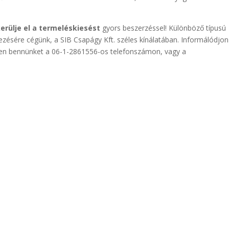
 kerülje el a termeléskiesést
gyors beszerzéssel! Különböző típusú
ezésére cégünk, a SIB Csapágy Kft. széles kínálatában. Informálódjon
en bennünket a 06-1-2861556-os telefonszámon, vagy a