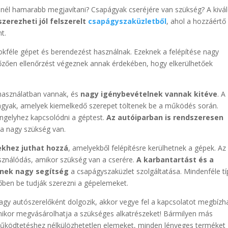
nél hamarabb megjavítani? Csapágyak cseréjére van szükség? A kivá
zerezheti jól felszerelt
csapágyszaküzletből
, ahol a hozzáértő
t.
kféle gépet és berendezést használnak. Ezeknek a felépítése nagy
őzően ellenőrzést végeznek annak érdekében, hogy elkerülhetőek
használatban vannak, és
nagy igénybevételnek vannak kitéve
. A
ágyak, amelyek kiemelkedő szerepet töltenek be a működés során.
ngelyhez kapcsolódni a géptest.
Az autóiparban is rendszeresen
ra nagy szükség van.
ekhez juthat hozzá
, amelyekből felépítésre kerülhetnek a gépek. Az
sználódás, amikor szükség van a cserére.
A karbantartást és a
nek nagy segítség
a csapágyszaküzlet szolgáltatása. Mindenféle tí
dőben be tudják szerezni a gépelemeket.
 vagy autószerelőként dolgozik, akkor vegye fel a kapcsolatot megbízh
ikor megvásárolhatja a szükséges alkatrészeket! Bármilyen más
 működtetéshez nélkülözhetetlen elemeket, minden lényeges terméket