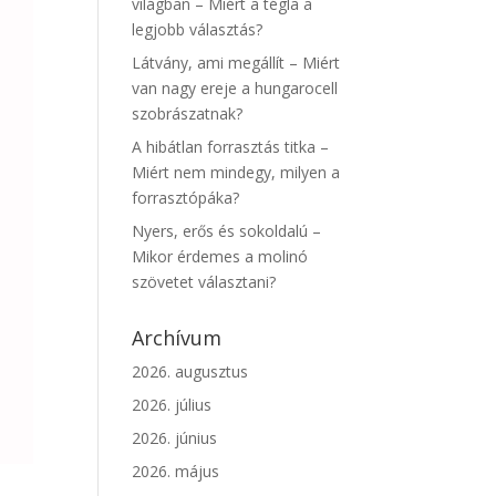
világban – Miért a tégla a
legjobb választás?
Látvány, ami megállít – Miért
van nagy ereje a hungarocell
szobrászatnak?
A hibátlan forrasztás titka –
Miért nem mindegy, milyen a
forrasztópáka?
Nyers, erős és sokoldalú –
Mikor érdemes a molinó
szövetet választani?
Archívum
2026. augusztus
2026. július
2026. június
2026. május