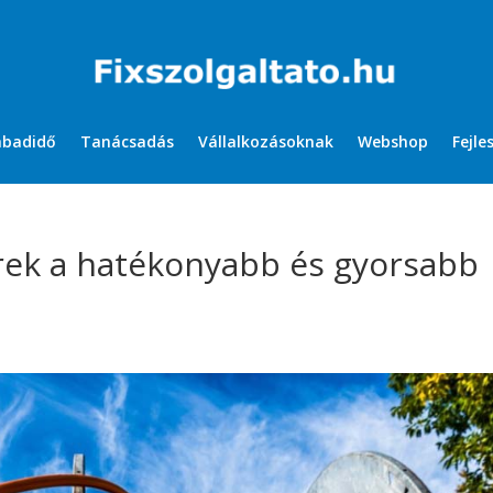
abadidő
Tanácsadás
Vállalkozásoknak
Webshop
Fejle
rek a hatékonyabb és gyorsabb