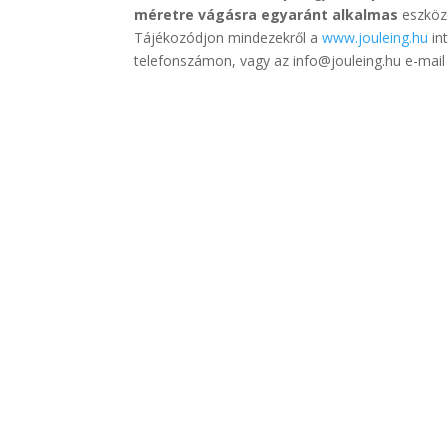
méretre vágásra egyaránt alkalmas
eszközö
Tájékozódjon mindezekről a
www.jouleing.hu
in
telefonszámon, vagy az info@jouleing.hu e-mail