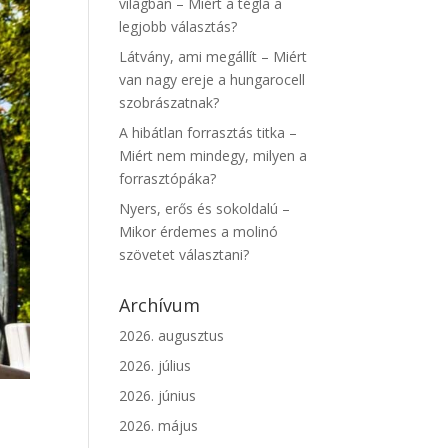
világban – Miért a tégla a
legjobb választás?
Látvány, ami megállít – Miért
van nagy ereje a hungarocell
szobrászatnak?
A hibátlan forrasztás titka –
Miért nem mindegy, milyen a
forrasztópáka?
Nyers, erős és sokoldalú –
Mikor érdemes a molinó
szövetet választani?
Archívum
2026. augusztus
2026. július
2026. június
2026. május