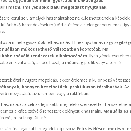
precíz, ugyanakkor minél gyorsabb munkavégzés
alkalmazni, amelyek
sokoldalú megoldást nyújtanak
.
sére kerül sor, amelyek használatához nélkülözhetetlenek a kábelek.
a különböző berendezések működtetéséhez is elengedhetetlenek, így 
re.
ntos a minél egyszerűbb felhasználás. Ehhez nyújtanak nagy segítség
nuálisan működtethető változatban
kaphatóak. Ma
 kábelcsévélő rendszerek alkalmazására
. Ilyen gépek esetébe
belen kívül a cső, az acélhuzal, a műanyag profil, vagy a tömlő
szerek által nyújtott megoldás, akkor érdemes a különböző változatai
ékonyak, könnyen kezelhetőek, praktikusan tárolhatóak
. Az
yszerű mozgatását az üzemben vagy a raktárban.
használatát a célnak leginkább megfelelő szerkezettel! Ha szeretné 
rdemes a kábelcsévélő rendszerek előnyeit kihasználni.
Manuális és 
knél, a Jouleing Kft.-nél.
Ön számára leginkább megfelelő típushoz.
Felcsévélésre, mérésre é