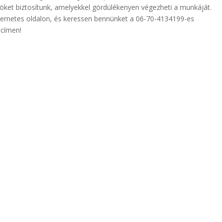
ket biztosítunk, amelyekkel gördülékenyen végezheti a munkáját.
ternetes oldalon, és keressen bennünket a 06-70-4134199-es
 címen!