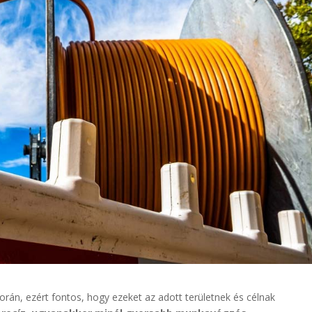
rán, ezért fontos, hogy ezeket az adott területnek és célnak