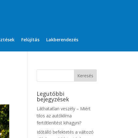
sztések
Felújítás
Lakberendezés
Legutóbbi
bejegyzések
Láthatatlan veszély – Miért
tilos az autóklíma
fertőtlenítést kihagyni?
Időtálló befektetés a változó