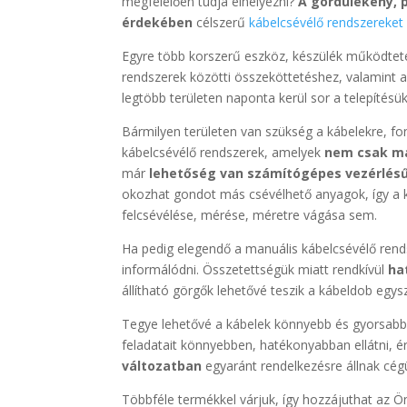
megfelelően tudja elhelyezni?
A gördülékeny, 
érdekében
célszerű
kábelcsévélő rendszereket
Egyre több korszerű eszköz, készülék működteté
rendszerek közötti összeköttetéshez, valamint 
legtöbb területen naponta kerül sor a telepítésük
Bármilyen területen van szükség a kábelekre, fo
kábelcsévélő rendszerek, amelyek
nem csak ma
már
lehetőség van számítógépes vezérlésű
okozhat gondot más csévélhető anyagok, így a ká
felcsévélése, mérése, méretre vágása sem.
Ha pedig elegendő a manuális kábelcsévélő rend
informálódni. Összetettségük miatt rendkívül
hat
állítható görgők lehetővé teszik a kábeldob eg
Tegye lehetővé a kábelek könnyebb és gyorsabb 
feladatait könnyebben, hatékonyabban ellátni, é
változatban
egyaránt rendelkezésre állnak cégün
Többféle termékkel várjuk, így hozzájuthat az 