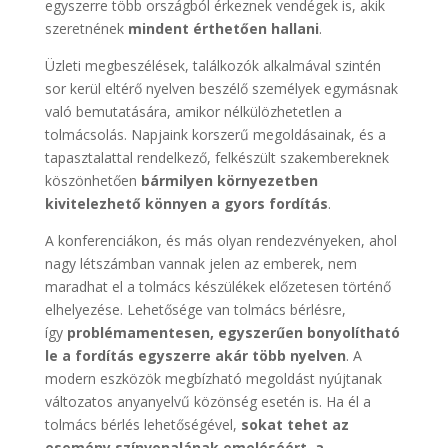
egyszerre több országból érkeznek vendégek is, akik
szeretnének
mindent érthetően hallani
.
Üzleti megbeszélések, találkozók alkalmával szintén
sor kerül eltérő nyelven beszélő személyek egymásnak
való bemutatására, amikor nélkülözhetetlen a
tolmácsolás. Napjaink korszerű megoldásainak, és a
tapasztalattal rendelkező, felkészült szakembereknek
köszönhetően
bármilyen környezetben
kivitelezhető könnyen a gyors fordítás
.
A konferenciákon, és más olyan rendezvényeken, ahol
nagy létszámban vannak jelen az emberek, nem
maradhat el a tolmács készülékek előzetesen történő
elhelyezése. Lehetősége van tolmács bérlésre,
így
problémamentesen, egyszerűen bonyolítható
le a fordítás egyszerre akár több nyelven
. A
modern eszközök megbízható megoldást nyújtanak
változatos anyanyelvű közönség esetén is. Ha él a
tolmács bérlés lehetőségével,
sokat tehet az
esemény színvonalának emeléséért, a