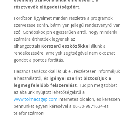
résztvevők elégedettségéért
.
Fordítson figyelmet minden részletre a programok
szervezése során, bármilyen jellegű rendezvényről van
szó! Gondoskodjon egyszerűen arról, hogy mindenki
számára érthetőek legyenek az
elhangzottak!
Korszerű eszközökkel
állunk a
rendelkezésére, amelyek segítségével nem okozhat
gondot a pontos fordítás.
Hasznos tanácsokkal látjuk el, részletesen informáljuk
a használatról, és
igényei szerint biztosítjuk a
legmegfelelőbb felszerelést
. Tudjon meg többet
az általunk nyújtott lehetőségekről a
www.tolmacsgep.com
internetes oldalon, és keressen
bennünket egyéni kérésével a 06-30-9871634-es
telefonszámon!