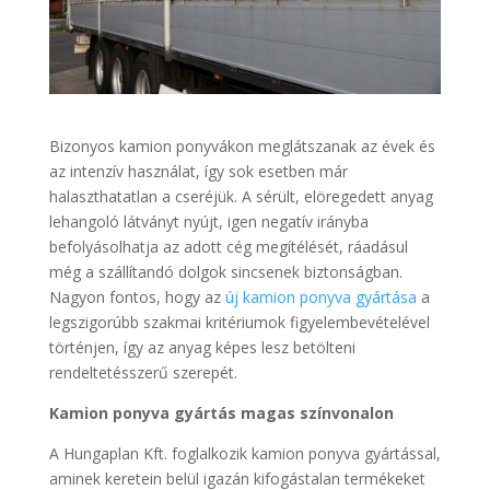
Bizonyos kamion ponyvákon meglátszanak az évek és
az intenzív használat, így sok esetben már
halaszthatatlan a cseréjük. A sérült, elöregedett anyag
lehangoló látványt nyújt, igen negatív irányba
befolyásolhatja az adott cég megítélését, ráadásul
még a szállítandó dolgok sincsenek biztonságban.
Nagyon fontos, hogy az
új kamion ponyva gyártása
a
legszigorúbb szakmai kritériumok figyelembevételével
történjen, így az anyag képes lesz betölteni
rendeltetésszerű szerepét.
Kamion ponyva gyártás magas színvonalon
A Hungaplan Kft. foglalkozik kamion ponyva gyártással,
aminek keretein belül igazán kifogástalan termékeket