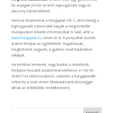
ha anyaguk jól tűri az erős napsugárzást vagy az
alacsony hőmérsékletet.
Keresse bizalommal a Hungaplan Kft.-t, ahol mindig a
legmagasabb színvonalat kapják a megrendelők!
Honlapunkon bővebb információkat is talál, amit a
www.hungaplan.hu
címen ér el. A ponyvákat korrekt
árakon kínáljuk az ügyfeleknek. Rugalmasak,
megbízhatók vagyunk, a gyártás rövid határidővel
vállaljuk.
Ha kérdései lennének, vagy leadná a rendelését,
forduljon hozzánk bizalommal telefonon a +36-96-
364057-es telefonszámon, valamint a hungaplan@t-
online.hu e-mail címen! Munkatársaink készséggel
állnak az érdeklődők rendelkezésére.