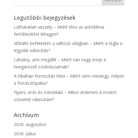
Legutóbbi bejegyzések
Láthatatlan veszély – Miért tilos az autóklíma
fertőtlenítést kihagyni?
Időtálló befektetés a változó világban – Miért a tégla a
legjobb választás?
Látvány, ami megállít – Miért van nagy ereje a
hungarocell szobrászatnak?
A hibátlan forrasztás titka – Miért nem mindegy, milyen
a forrasztópáka?
Nyers, erős és sokoldalú – Mikor érdemes a molinó
szövetet választani?
Archívum
2026. augusztus
2026. július