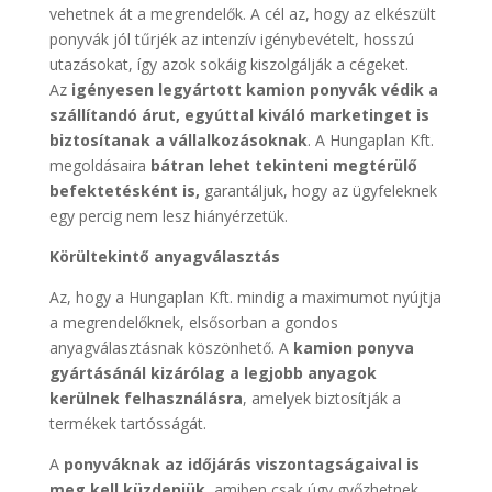
vehetnek át a megrendelők. A cél az, hogy az elkészült
ponyvák jól tűrjék az intenzív igénybevételt, hosszú
utazásokat, így azok sokáig kiszolgálják a cégeket.
Az
igényesen legyártott kamion ponyvák védik a
szállítandó árut, egyúttal kiváló marketinget is
biztosítanak a vállalkozásoknak
. A Hungaplan Kft.
megoldásaira
bátran lehet tekinteni megtérülő
befektetésként is,
garantáljuk, hogy az ügyfeleknek
egy percig nem lesz hiányérzetük.
Körültekintő anyagválasztás
Az, hogy a Hungaplan Kft. mindig a maximumot nyújtja
a megrendelőknek, elsősorban a gondos
anyagválasztásnak köszönhető. A
kamion ponyva
gyártásánál kizárólag a legjobb anyagok
kerülnek felhasználásra
, amelyek biztosítják a
termékek tartósságát.
A
ponyváknak az időjárás viszontagságaival is
meg kell küzdeniük
, amiben csak úgy győzhetnek,