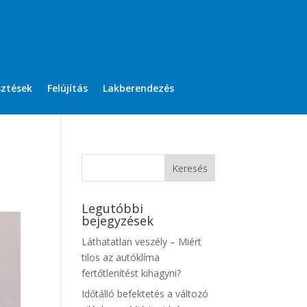
sztések
Felújítás
Lakberendezés
Legutóbbi
bejegyzések
Láthatatlan veszély – Miért
tilos az autóklíma
fertőtlenítést kihagyni?
Időtálló befektetés a változó