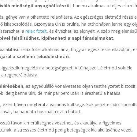
kiváló minőségű anyagból készül
, hanem alkalmas a teljes ellazulá
 és igénye van a pihentető relaxálásra. Az egészséges életmód része a
evő kikapcsolódás. Bizonyára Ön is örülne, ha otthonában lenne egy ol
eszerezheti a
relax fotelt
, és élvezheti az előnyeit. A szép megjelenés
gével feltöltődhet, kipihenheti a napi fáradalmakat
.
ialakítású relax fotel alkalmas arra, hogy az egész teste ellazuljon, é
járul a szellemi felüdüléshez is
.
igyekszik megelőzni a betegségeket. A túlhajszolt életmód sokféle
 a regenerálódásra.
 elérésében
, az egyedülálló vonalvezetés olyan testhelyzetet biztosít
 ideig benne ülni, de már pár perc után is érezhető a hatása.
i
, ezért bőven megtérül a vásárlás költsége. Sok pénzt és időt spórolh
ulását, ha naponta használja ezt a bútort.
osszú távon kimerültséghez vezethet, és akadálya a figyelmes
znak, a stresszes életmód pedig betegségek kialakulásához vezet.