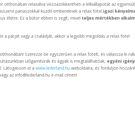
r otthonában relaxálva visszazökkentheti a lelkiállapotát az egyensúl
ásszervi panaszokkal küzdő embereknek a relax fotel
igazi kényelm
s életre. Ez a bútor ebben is segít, mivel
teljes mértékben alkal
 a párját vagy a családját, akkor a legjobb megoldás a relax fotel
z otthonában! Szerezze be egyszerűen a relax fotelt, és válassza ki ná
Áruházunkban ülőgarnitúrák és ágyak is megtalálhatóak,
egyéni igény
l. Látogasson el a
www.lederland.hu
weboldalra, és forduljon hozzán
agy az info@lederland.hu e-mail címen!