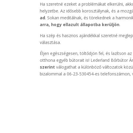
Ha szeretné ezeket a problémákat elkerülni, akko
helyzetbe. Az idősebb korosztálynak, és a mozg
ad
. Sokan meditálnak, és törekednek a harmoniku
arra, hogy ellazult állapotba kerüljön
.
Ha szép és hasznos ajándékkal szeretné meglepni
választása.
Éljen egészségesen, töltődjön fel, és lazítson a
otthona egyéb bútorait is! Lederland Bőrbútor 
szerint
válogathat a különböző változatok közü
bizalommal a 06-23-530454-es telefonszámon, v