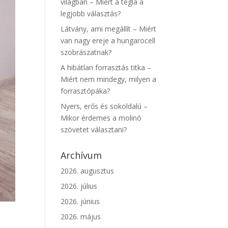
világban – Miért a tégla a
legjobb választás?
Látvány, ami megállít – Miért
van nagy ereje a hungarocell
szobrászatnak?
A hibátlan forrasztás titka –
Miért nem mindegy, milyen a
forrasztópáka?
Nyers, erős és sokoldalú –
Mikor érdemes a molinó
szövetet választani?
Archívum
2026. augusztus
2026. július
2026. június
2026. május