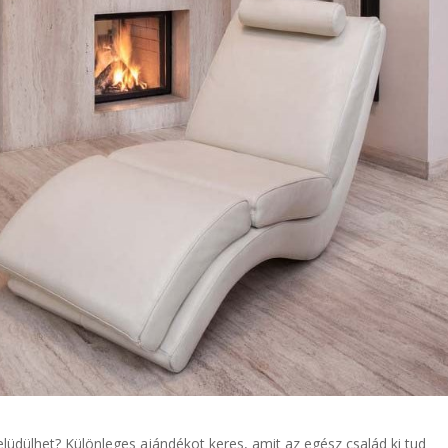
üdülhet? Különleges ajándékot keres, amit az egész család ki tud