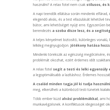
használni? A relax fotel nem csak
stílusos, és 
A napi teendők ellátása során mindenki elfárad,
elegendő alvás, és a test ellazulását lehetővé t
bútor, ami lehetőséget nyújt erre. Egyszerűen b
berendezés
a szoba dísze lesz, és a segítsé
A teljes kényelmet biztosító, különleges vonalú, k
lelkileg megnyugodjon.
Jótékony hatása hozzá
Mindenki törekszik az egészség megőrzésére, és 
problémát okozhat, ezért érdemes időt szakítani
A relax fotel
segít a testi és lelki egyensúly
a legoptimálisabb a lazításhoz. Érdemes hosszabb
A család minden tagja jól ki tudja használn
meg, elkerülheti a különböző testi tünetek kialak
Több ember küzd
alvási problémákkal
, ami h
munkavégzésnek. A konfliktusok idegességet oko