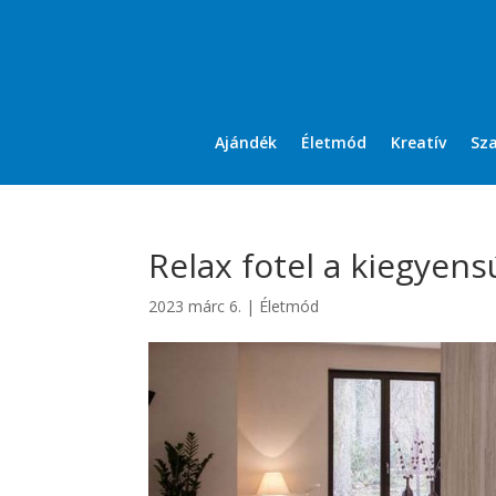
Ajándék
Életmód
Kreatív
Sz
Relax fotel a kiegyen
2023 márc 6.
|
Életmód