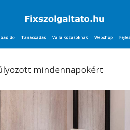
abadidő
Tanácsadás
Vállalkozásoknak
Webshop
Fejle
súlyozott mindennapokért