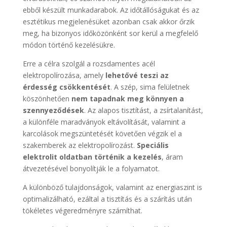
ebből készült munkadarabok. Az időtállóságukat és az
esztétikus megjelenésüket azonban csak akkor őrzik
meg, ha bizonyos időközönként sor kerül a megfelelő
módon történő kezelésükre.
Erre a célra szolgál a rozsdamentes acél
elektropolírozása, amely
lehetővé teszi az
érdesség csökkentését
. A szép, sima felületnek
köszönhetően
nem tapadnak meg könnyen a
szennyeződések
. Az alapos tisztítást, a zsírtalanítást,
a különféle maradványok eltávolítását, valamint a
karcolások megszüntetését követően végzik el a
szakemberek az elektropolírozást.
Speciális
elektrolit oldatban történik a kezelés
, áram
átvezetésével bonyolítják le a folyamatot.
A különböző tulajdonságok, valamint az energiaszint is
optimalizálható, ezáltal a tisztítás és a szárítás után
tökéletes végeredményre számíthat.