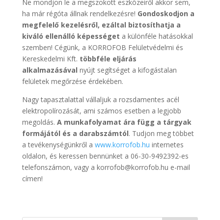
Ne mondjon le a megszokott eszközeiről akkor sem,
ha már régóta állnak rendelkezésre!
Gondoskodjon a
megfelelő kezelésről, ezáltal biztosíthatja a
kiváló ellenálló képességet
a különféle hatásokkal
szemben! Cégünk, a KORROFOB Felületvédelmi és
Kereskedelmi Kft.
többféle eljárás
alkalmazásával
nyújt segítséget a kifogástalan
felületek megőrzése érdekében.
Nagy tapasztalattal vállaljuk a rozsdamentes acél
elektropolírozását, ami számos esetben a legjobb
megoldás.
A munkafolyamat ára függ a tárgyak
formájától és a darabszámtól
. Tudjon meg többet
a tevékenységünkről a
www.korrofob.hu
internetes
oldalon, és keressen bennünket a 06-30-9492392-es
telefonszámon, vagy a korrofob@korrofob.hu e-mail
címen!