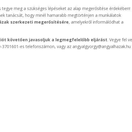
 és tegye meg a szükséges lépéseket az alap megerősítése érdekében!
inek tanácsát, hogy minél hamarabb megtörténjen a munkálatok
ázak szerkezeti megerősítésére
, amelyekről informálódhat a
iót követően javasoljuk a legmegfelelőbb eljárást
. Vegye fel v
30-3701601-es telefonszámon, vagy az angyalgyorgy@angyalhazak.hu 