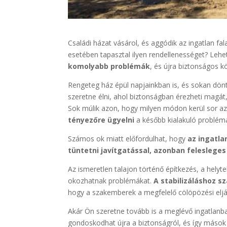
Családi házat vásárol, és aggódik az ingatlan fa
esetében tapasztal ilyen rendellenességet? Leh
komolyabb problémák
, és újra biztonságos k
Rengeteg ház épül napjainkban is, és sokan dönt
szeretne élni, ahol biztonságban érezheti magát, 
Sok múlik azon, hogy milyen módon kerül sor az
tényezőre ügyelni
a később kialakuló problé
Számos ok miatt előfordulhat, hogy
az ingatla
tüntetni javítgatással, azonban felesleges
Az ismeretlen talajon történő építkezés, a helyt
okozhatnak problémákat.
A stabilizáláshoz 
hogy a szakemberek a megfelelő cölöpözési eljá
Akár Ön szeretne tovább is a meglévő ingatlanba
gondoskodhat újra a biztonságról, és így mások i