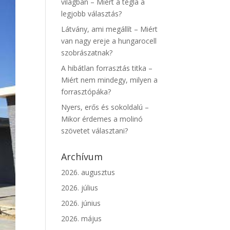
világban – Miért a tégla a
legjobb választás?
Látvány, ami megállít – Miért
van nagy ereje a hungarocell
szobrászatnak?
A hibátlan forrasztás titka –
Miért nem mindegy, milyen a
forrasztópáka?
Nyers, erős és sokoldalú –
Mikor érdemes a molinó
szövetet választani?
Archívum
2026. augusztus
2026. július
2026. június
2026. május