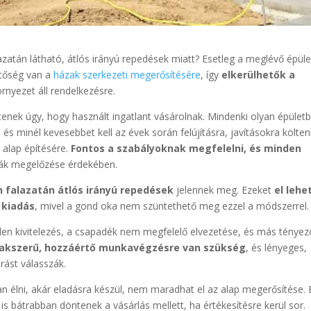
lazatán látható, átlós irányú repedések miatt? Esetleg a meglévő épüle
etőség van a
házak szerkezeti megerősítésére
, így
elkerülhetők a
örnyezet áll rendelkezésre.
enek úgy, hogy használt ingatlant vásárolnak. Mindenki olyan épület
és minél kevesebbet kell az évek során felújításra, javításokra költeni
 alap építésére.
Fontos a szabályoknak megfelelni, és minden
mák megelőzése érdekében.
n falazatán átlós irányú repedések
jelennek meg. Ezeket
el lehe
 kiadás
, mivel a gond oka nem szüntethető meg ezzel a módszerrel.
elen kivitelezés, a csapadék nem megfelelő elvezetése, és más tényez
szakszerű, hozzáértő munkavégzésre van szükség
, és lényeges,
rást válasszák.
n élni, akár eladásra készül, nem maradhat el az alap megerősítése. 
s bátrabban döntenek a vásárlás mellett, ha értékesítésre kerül sor.