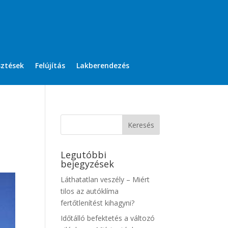
sztések
Felújítás
Lakberendezés
Legutóbbi
bejegyzések
Láthatatlan veszély – Miért
tilos az autóklíma
fertőtlenítést kihagyni?
Időtálló befektetés a változó