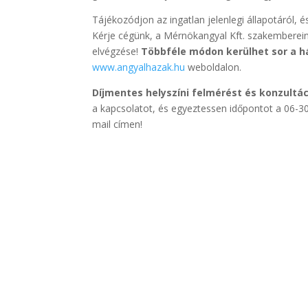
Tájékozódjon az ingatlan jelenlegi állapotáról,
Kérje cégünk, a Mérnökangyal Kft. szakembere
elvégzése!
Többféle módon kerülhet sor a h
www.angyalhazak.hu
weboldalon.
Díjmentes helyszíni felmérést és konzultác
a kapcsolatot, és egyeztessen időpontot a 06-
mail címen!