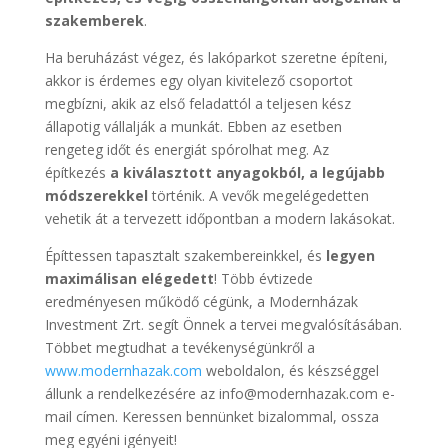
szakemberek
.
Ha beruházást végez, és lakóparkot szeretne építeni,
akkor is érdemes egy olyan kivitelező csoportot
megbízni, akik az első feladattól a teljesen kész
állapotig vállalják a munkát. Ebben az esetben
rengeteg időt és energiát spórolhat meg. Az
építkezés
a kiválasztott anyagokból, a legújabb
módszerekkel
történik. A vevők megelégedetten
vehetik át a tervezett időpontban a modern lakásokat.
Építtessen tapasztalt szakembereinkkel, és
legyen
maximálisan elégedett
! Több évtizede
eredményesen működő cégünk, a Modernházak
Investment Zrt. segít Önnek a tervei megvalósításában.
Többet megtudhat a tevékenységünkről a
www.modernhazak.com
weboldalon, és készséggel
állunk a rendelkezésére az info@modernhazak.com e-
mail címen. Keressen bennünket bizalommal, ossza
meg egyéni igényeit!