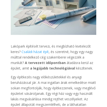
Lakópark építését tervezi, és megbízható kivitelezőt
keres?
Családi házat épít
, és szeretné, hogy egy nagy
múlttal rendelkező cég szakemberei végezzék a
munkát?
A tervezett időpontban
átadásra kerül az
épület, amit
a legújabb technológiával
készítenek.
Egy építkezés nagy előkészületekkel és anyagi
beruházással jár. A mai ingatlan árak emelkedése miatt
sokan megfontolják, hogy építkezzenek, vagy meglévő
épületet vásároljanak. Egy régi ház vagy egy használt
lakás megvásárlása mindig rejthet veszélyeket. Az
épület állapotát megszemlélheti, de a láthatatlan