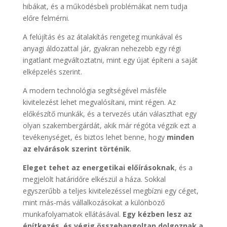
hibákat, és a működésbeli problémákat nem tudja
előre felmérni.
A felújítás és az átalakítás rengeteg munkával és
anyagi áldozattal jár, gyakran nehezebb egy régi
ingatlant megváltoztatni, mint egy újat építeni a saját
elképzelés szerint.
A modern technológia segítségével másféle
kivitelezést lehet megvalósítani, mint régen. Az
előkészítő munkák, és a tervezés után választhat egy
olyan szakembergárdát, akik már régóta végzik ezt a
tevékenységet, és biztos lehet benne, hogy
minden
az elvárások szerint történik
.
Eleget tehet az energetikai előírásoknak
, és a
megjelölt határidőre elkészül a háza. Sokkal
egyszerűbb a teljes kivitelezéssel megbízni egy céget,
mint más-más vállalkozásokat a különböző
munkafolyamatok ellátásával.
Egy kézben lesz az
építkezés, és végig összehangoltan dolgoznak a