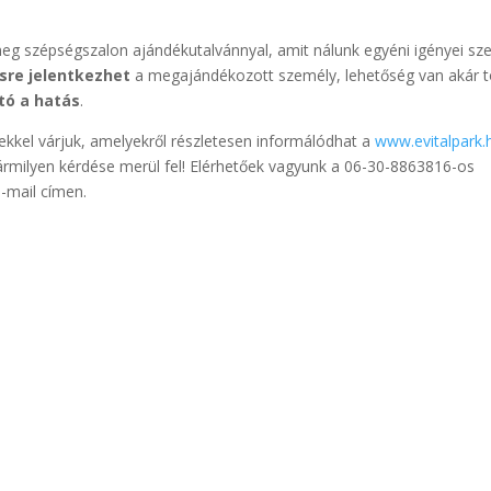
eg szépségszalon ajándékutalvánnyal, amit nálunk egyéni igényei sze
sre jelentkezhet
a megajándékozott személy, lehetőség van akár 
tó a hatás
.
ésekkel várjuk, amelyekről részletesen informálódhat a
www.evitalpark.
rmilyen kérdése merül fel! Elérhetőek vagyunk a 06-30-8863816-os
-mail címen.