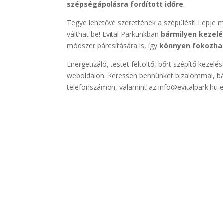
szépségápolásra fordított időre
.
Tegye lehetővé szerettének a szépülést! Lepje m
válthat be! Evital Parkunkban
bármilyen kezelé
módszer párosítására is, így
könnyen fokozha
Energetizáló, testet feltöltő, bőrt szépítő kezel
weboldalon. Keressen bennünket bizalommal, bá
telefonszámon, valamint az info@evitalpark.hu e