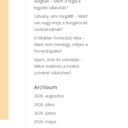
világban – Miért a tégla a
legjobb választás?
Látvány, ami megállít – Miért
van nagy ereje a hungarocell
szobrászatnak?
A hibátlan forrasztás titka –
Miért nem mindegy, milyen a
forrasztópáka?
Nyers, erős és sokoldalú –
Mikor érdemes a molinó
szövetet választani?
Archívum
2026. augusztus
2026. július
2026. június
2026. május