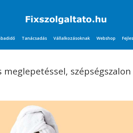
abadidő
Tanácsadás
Vállalkozásoknak
Webshop
Fejle
 meglepetéssel, szépségszalon