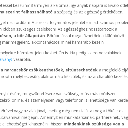
ssel készülni? Bármilyen alkalomra, így anyák napjára is kiváló ötle
ny szerint felhasználható
a szépség és az egészség érdekében.
igyelmet fordítani. A stressz folyamatos jelenléte miatt számos probl
n időben szükséges cselekedni. Az egészséghez hozzátartozik a
ésen, a bőr állapotán
. Bőrápolással megelőzhetőek a különböző
ég már megjelent, akkor tanácsos minél hamarabb kezelni.
amelyekre bármikor jelentkezhet Ön is. Ha pedig szeretne valakinek
alványt
vásárolni.
, a narancsbőr csökkenthetőek, eltüntethetőek
a megfelelő elj
mooth mélyfeszesítő, alakformáló készülék, és az arcfiatalító kezelés
 enyhítésére, megszüntetésére van szükség, más-más módszer
ekről online, és személyesen vagy telefonon is lehetősége van kérde
bőrével vagy az alakjával, esetleg még nem találta meg a tökéletes
utalvánnyal meglepni. Amennyiben munkatársainak, partnereinek, va
 a lehetőséget kihasználni, hiszen
mindenkinek szüksége van a