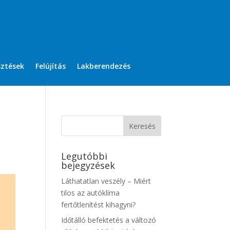
sztések
Felújítás
Lakberendezés
Legutóbbi
bejegyzések
Láthatatlan veszély – Miért
tilos az autóklíma
fertőtlenítést kihagyni?
Időtálló befektetés a változó