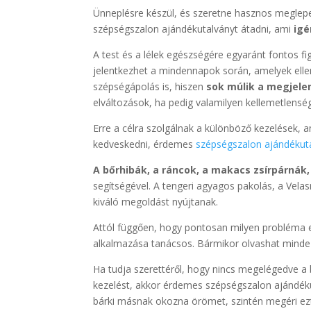
Ünneplésre készül, és szeretne hasznos meglepeté
szépségszalon ajándékutalványt átadni, ami
igé
A test és a lélek egészségére egyaránt fontos f
jelentkezhet a mindennapok során, amelyek elle
szépségápolás is, hiszen
sok múlik a megjelen
elváltozások, ha pedig valamilyen kellemetlens
Erre a célra szolgálnak a különböző kezelések, 
kedveskedni, érdemes
szépségszalon ajándékut
A bőrhibák, a ráncok, a makacs zsírpárnák
segítségével. A tengeri agyagos pakolás, a Velas
kiváló megoldást nyújtanak.
Attól függően, hogy pontosan milyen probléma
alkalmazása tanácsos. Bármikor olvashat mindez
Ha tudja szerettéről, hogy nincs megelégedve a 
kezelést, akkor érdemes szépségszalon ajándék
bárki másnak okozna örömet, szintén megéri ezt