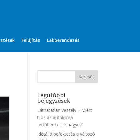
sztések
Felújítás
Lakberendezés
Legutóbbi
bejegyzések
Láthatatlan veszély – Miért
tilos az autóklíma
fertőtlenítést kihagyni?
Időtálló befektetés a változó