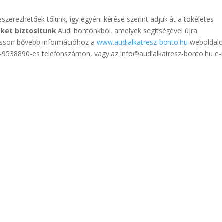
beszerezhetőek tőlünk, így egyéni kérése szerint adjuk át a tökéletes
eket biztosítunk
Audi bontónkból, amelyek segítségével újra
usson bővebb információhoz a
www.audialkatresz-bonto.hu
weboldalo
0-9538890-es telefonszámon, vagy az info@audialkatresz-bonto.hu e-