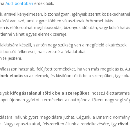
 ha
Audi bontóban
érdeklődik.
, amivel kényelmesen, biztonságban, igényeik szerint közlekedhetne
rkáról van szó, amit egyre többen választanak örömmel. Más
n is előfordulhat meghibásodás, bizonyos idő után, vagy külső hatá
etlenné válhat egyes elemek cseréje.
akítására készül, szintén nagy szükség van a megfelelő alkatrészek
i bontót felkeresni, ha szeretné a feladatokat
n
teljesíteni.
álasszon használt, felújított termékeket, ha van más megoldás is. Au
lnek eladásra
az elemek, és kiválóan töltik be a szerepüket, így sok
melyek
kifogástalanul töltik be a szerepüket
, hosszú élettartamra
apni újonnan gyártott termékeket az autójához, főként nagy segítsé
pótlására, nálunk gyors megoldásra juthat. Cégünk, a Dinamic Kormá
. Nagy tapasztalattal, felszerelten állunk a rendelkezésére, így
rövid