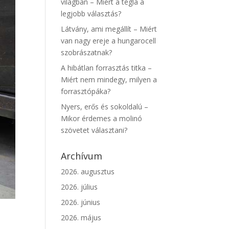
világban – Miért a tégla a
legjobb választás?
Látvány, ami megállít – Miért
van nagy ereje a hungarocell
szobrászatnak?
A hibátlan forrasztás titka –
Miért nem mindegy, milyen a
forrasztópáka?
Nyers, erős és sokoldalú –
Mikor érdemes a molinó
szövetet választani?
Archívum
2026. augusztus
2026. július
2026. június
2026. május