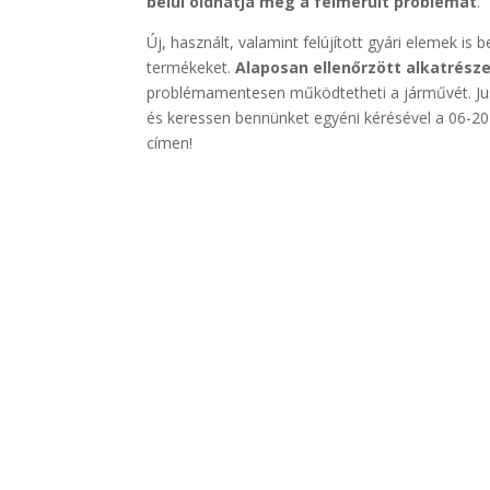
belül oldhatja meg a felmerült problémát
.
Új, használt, valamint felújított gyári elemek is 
termékeket.
Alaposan ellenőrzött alkatrész
problémamentesen működtetheti a járművét. J
és keressen bennünket egyéni kérésével a 06-2
címen!