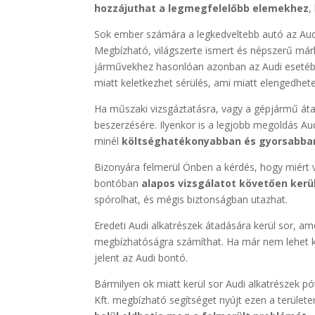
hozzájuthat a legmegfelelőbb elemekhez
,
Sok ember számára a legkedveltebb autó az Audi
Megbízható, világszerte ismert és népszerű má
járművekhez hasonlóan azonban az Audi esetébe
miatt keletkezhet sérülés, ami miatt elengedhet
Ha műszaki vizsgáztatásra, vagy a gépjármű átal
beszerzésére. Ilyenkor is a legjobb megoldás Aud
minél
költséghatékonyabban és gyorsabba
Bizonyára felmerül Önben a kérdés, hogy miért v
bontóban
alapos vizsgálatot követően kerü
spórolhat, és mégis biztonságban utazhat.
Eredeti Audi alkatrészek átadására kerül sor, a
megbízhatóságra számíthat. Ha már nem lehet k
jelent az Audi bontó.
Bármilyen ok miatt kerül sor Audi alkatrészek 
Kft. megbízható segítséget nyújt ezen a területen