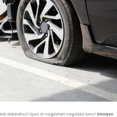
latok ellátásához? Gyors és megbízható megoldást keres?
Könnyen