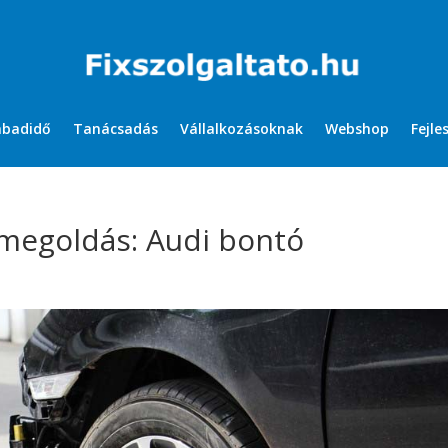
abadidő
Tanácsadás
Vállalkozásoknak
Webshop
Fejle
megoldás: Audi bontó