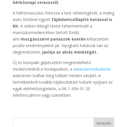
hétköznapi stressztől.
A hidromasszázs fokozza a test vérkeringését, a meleg
vizes fürdővel együtt
fájdalomcsillapító hatással is
bír.
A vízben lebegő testet tehermentesíti a
masszázsmedencében tartott fürdő,
ami
mozgásszervi panaszok esetén
kifejezetten
pozitív eredményekkel jár. Nyugtató hatással van az
idegrendszerre,
javítja az alvás minőségét.
Új és kompakt gépészettel megrendelhető
medencéinkről a honlapunkon, a
www.kerexobuda.hu
webcímen tudhat meg többet minden vásárló. A
termékeinkről további tájékoztatást tudunk nyújtani az
egyik elérhetőségünkön, a 06-1-436-01-20
telefonszámon vagy üzenetben.