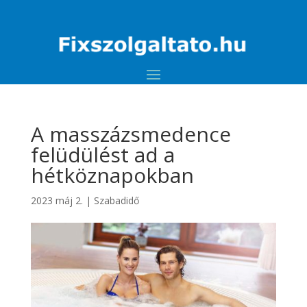
A masszázsmedence
felüdülést ad a
hétköznapokban
2023 máj 2.
|
Szabadidő