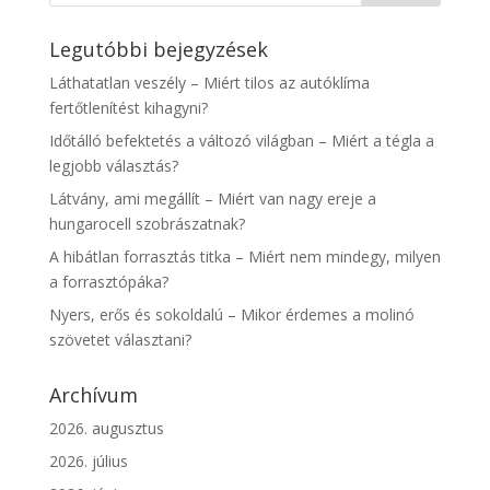
Legutóbbi bejegyzések
Láthatatlan veszély – Miért tilos az autóklíma
fertőtlenítést kihagyni?
Időtálló befektetés a változó világban – Miért a tégla a
legjobb választás?
Látvány, ami megállít – Miért van nagy ereje a
hungarocell szobrászatnak?
A hibátlan forrasztás titka – Miért nem mindegy, milyen
a forrasztópáka?
Nyers, erős és sokoldalú – Mikor érdemes a molinó
szövetet választani?
Archívum
2026. augusztus
2026. július