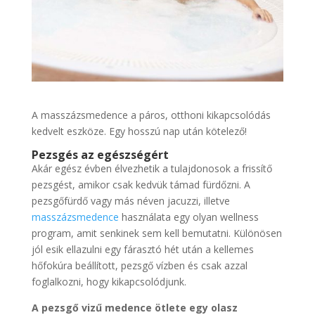
A masszázsmedence a páros, otthoni kikapcsolódás
kedvelt eszköze. Egy hosszú nap után kötelező!
Pezsgés az egészségért
Akár egész évben élvezhetik a tulajdonosok a frissítő
pezsgést, amikor csak kedvük támad fürdőzni. A
pezsgőfürdő vagy más néven jacuzzi, illetve
masszázsmedence
használata egy olyan wellness
program, amit senkinek sem kell bemutatni. Különösen
jól esik ellazulni egy fárasztó hét után a kellemes
hőfokúra beállított, pezsgő vízben és csak azzal
foglalkozni, hogy kikapcsolódjunk.
A pezsgő vizű medence ötlete egy olasz