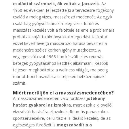
családtól származik, ők voltak a Jacuzzik.
Az
1950-es években fejlesztette ki a tervezésre fogékony
család a meleg vizes, masszírozó medencét. Az egyik
családtag gyógyulásának meleg vizes fürdő és
masszázs kezelés volt a feltétele és erre a problémára
próbáltak saját találmányukkal megoldást találni. A
vízzel kevert levegő masszírozó hatása bevált és a
medencére széles körben igény mutatkozott. A
végleges változat 1968-ban készült el és reumás
betegek gyógyításához kezdték alkalmazni. Később
teljesen meghódította a wellness világát, ma pedig
már otthoni használata is teljesen hétköznapinak
számít.
Miért merüljön el a masszázsmedencében?
A masszázsmedencében való fürdőzés
jótékony
hatást gyakorol az izmokra,
mert azok a kilövellő
vízcsóvák hatására ellazulnak. Reumás panaszokra,
sportsérülésekre, cellulitiszre is ideális kezelés, de az
egészséges fürdőzőt is
megszabadítja a