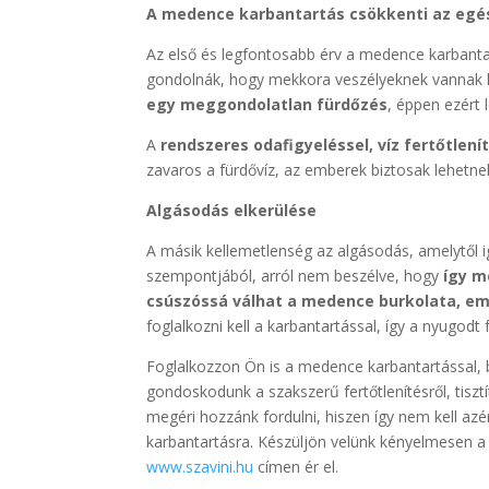
A medence karbantartás csökkenti az eg
Az első és legfontosabb érv a medence karbanta
gondolnák, hogy mekkora veszélyeknek vannak k
egy meggondolatlan fürdőzés
, éppen ezért
A
rendszeres odafigyeléssel, víz fertőtle
zavaros a fürdővíz, az emberek biztosak lehetne
Algásodás elkerülése
A másik kellemetlenség az algásodás, amelytől i
szempontjából, arról nem beszélve, hogy
így mé
csúszóssá válhat a medence burkolata, em
foglalkozni kell a karbantartással, így a nyugodt
Foglalkozzon Ön is a medence karbantartással, bí
gondoskodunk a szakszerű fertőtlenítésről, tisztít
megéri hozzánk fordulni, hiszen így nem kell azé
karbantartásra. Készüljön velünk kényelmesen a 
www.szavini.hu
címen ér el.