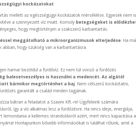
észségügyi kockázatokat
rtás mellett az egészségügyi kockázatok mérséklése. Egyesek nem i
itéve a szennyezett víz miatt. Komoly
betegségeket is előidézhe
 lényeges, hogy megtörténjen a szakszerű karbantartás.
nítéssel meggátolható a mikroorganizmusok elterjedése
. Ha má
k abban, hogy szükség van a karbantartásra.
gen hamar bezöldül a fürdővíz. Ez nem túl vonzó a fürdőzés
g balesetveszélyes is használni a medencét. Az algától
iatt bármikor megtörténhet a baj
. Nem célszerű kockáztatni,
 fürdőzés garantált a család minden tagjának.
zza bátran a feladatot a Szavini Kft.-re! Ügyfeleink számára
ásról, így a víz alkalmas lesz a fürdőzésre. Ha nincs ideje, energiája,
rt lemondania a kellemes strandolásról azért, mert nincs kapacitása 
nyárra! Honlapunkon bővebb információkat is találhat rólunk, amit a