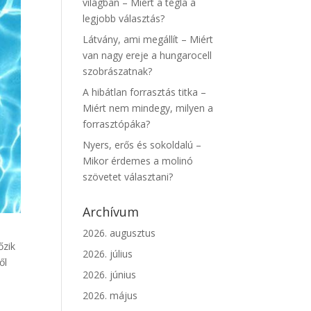
világban – Miért a tégla a
legjobb választás?
Látvány, ami megállít – Miért
van nagy ereje a hungarocell
szobrászatnak?
A hibátlan forrasztás titka –
Miért nem mindegy, milyen a
forrasztópáka?
Nyers, erős és sokoldalú –
Mikor érdemes a molinó
szövetet választani?
Archívum
2026. augusztus
őzik
2026. július
ől
2026. június
2026. május