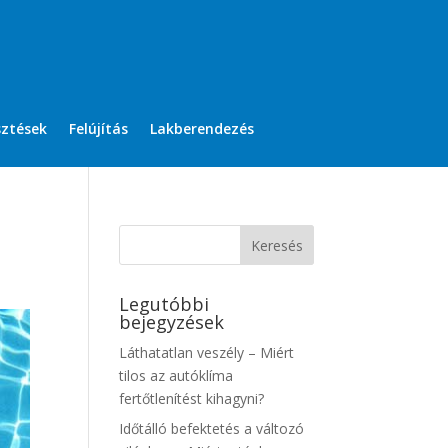
sztések
Felújítás
Lakberendezés
Legutóbbi
bejegyzések
Láthatatlan veszély – Miért
tilos az autóklíma
fertőtlenítést kihagyni?
Időtálló befektetés a változó