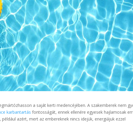
megmártózhasson a saját kerti medencéjében. A szakemberek nem gy
ce karbantartás
fontosságát, ennek ellenére egyesek hajlamosak err
 például azért, mert az embereknek nincs idejük, energiájuk ezzel