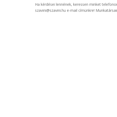
Ha kérdései lennének, keressen minket telefon
szavini@szavini.hu e-mail címünkre! Munkatársai