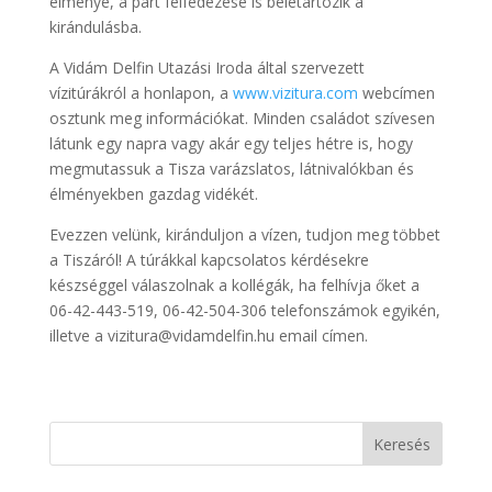
élménye, a part felfedezése is beletartozik a
kirándulásba.
A Vidám Delfin Utazási Iroda által szervezett
vízitúrákról a honlapon, a
www.vizitura.com
webcímen
osztunk meg információkat. Minden családot szívesen
látunk egy napra vagy akár egy teljes hétre is, hogy
megmutassuk a Tisza varázslatos, látnivalókban és
élményekben gazdag vidékét.
Evezzen velünk, kiránduljon a vízen, tudjon meg többet
a Tiszáról! A túrákkal kapcsolatos kérdésekre
készséggel válaszolnak a kollégák, ha felhívja őket a
06-42-443-519, 06-42-504-306 telefonszámok egyikén,
illetve a vizitura@vidamdelfin.hu email címen.