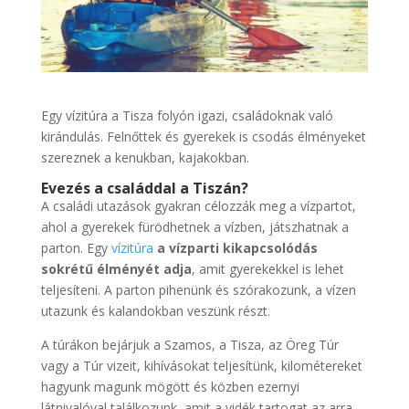
Egy vízitúra a Tisza folyón igazi, családoknak való
kirándulás. Felnőttek és gyerekek is csodás élményeket
szereznek a kenukban, kajakokban.
Evezés a családdal a Tiszán?
A családi utazások gyakran célozzák meg a vízpartot,
ahol a gyerekek fürödhetnek a vízben, játszhatnak a
parton. Egy
vízitúra
a vízparti kikapcsolódás
sokrétű élményét adja
, amit gyerekekkel is lehet
teljesíteni. A parton pihenünk és szórakozunk, a vízen
utazunk és kalandokban veszünk részt.
A túrákon bejárjuk a Szamos, a Tisza, az Öreg Túr
vagy a Túr vizeit, kihívásokat teljesítünk, kilométereket
hagyunk magunk mögött és közben ezernyi
látnivalóval találkozunk, amit a vidék tartogat az arra