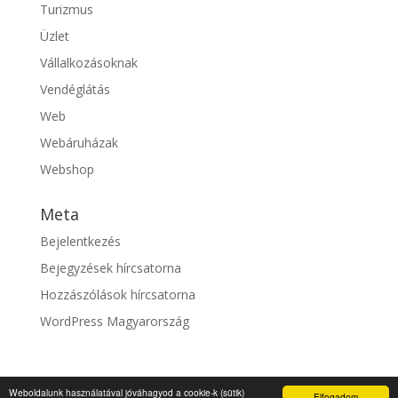
Turizmus
Üzlet
Vállalkozásoknak
Vendéglátás
Web
Webáruházak
Webshop
Meta
Bejelentkezés
Bejegyzések hírcsatorna
Hozzászólások hírcsatorna
WordPress Magyarország
Weboldalunk használatával jóváhagyod a cookie-k (sütik)
Elfogadom