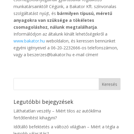
munkatársainktól! Cégünk, a Bakator Kft. színvonalas
szolgáltatást nyújt, és
bármilyen típusú, méretű
anyagokra van szüksége a tökéletes
csomagoláshoz, nálunk megtalálhatja
.
Informálódjon az általunk kínált lehetőségekről a
www.bakator.hu
weboldalon, és keressen bennünket
egyéni igényeivel a 06-20-2232666-os telefonszámon,
vagy a beszerzes@bakator.hu e-mail címen!
Legutóbbi bejegyzések
Láthatatlan veszély – Miért tilos az autóklíma
fertőtlenítést kihagyni?
Időtálló befektetés a változó világban – Miért a tégla a
legjobb választás?