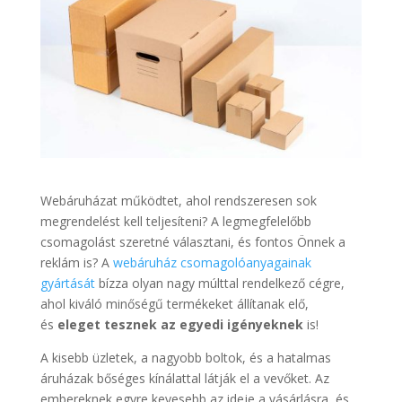
Webáruházat működtet, ahol rendszeresen sok
megrendelést kell teljesíteni? A legmegfelelőbb
csomagolást szeretné választani, és fontos Önnek a
reklám is? A
webáruház csomagolóanyagainak
gyártását
bízza olyan nagy múlttal rendelkező cégre,
ahol kiváló minőségű termékeket állítanak elő,
és
eleget tesznek az egyedi igényeknek
is!
A kisebb üzletek, a nagyobb boltok, és a hatalmas
áruházak bőséges kínálattal látják el a vevőket. Az
embereknek egyre kevesebb az ideje a vásárlásra, és