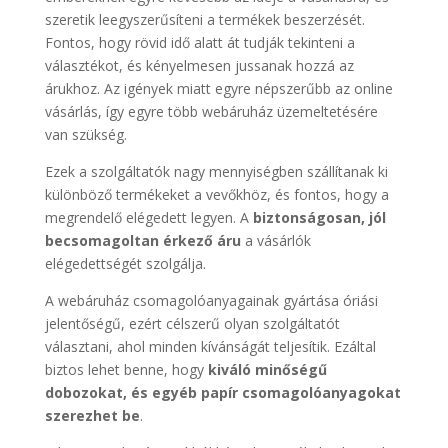
szeretik leegyszerűsíteni a termékek beszerzését.
Fontos, hogy rövid idő alatt át tudják tekinteni a
választékot, és kényelmesen jussanak hozzá az
árukhoz. Az igények miatt egyre népszerűbb az online
vásárlás, így egyre több webáruház üzemeltetésére
van szükség.
Ezek a szolgáltatók nagy mennyiségben szállítanak ki
különböző termékeket a vevőkhöz, és fontos, hogy a
megrendelő elégedett legyen. A
biztonságosan, jól
becsomagoltan érkező áru
a vásárlók
elégedettségét szolgálja.
A webáruház csomagolóanyagainak gyártása óriási
jelentőségű, ezért célszerű olyan szolgáltatót
választani, ahol minden kívánságát teljesítik. Ezáltal
biztos lehet benne, hogy
kiváló minőségű
dobozokat, és egyéb papír csomagolóanyagokat
szerezhet be
.