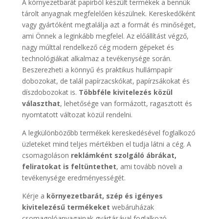
A környezetbarát papírból készült termékek a bennük
tárolt anyagnak megfelelően készülnek. Kereskedőként
vagy gyártóként megtalálja azt a formát és minőséget,
ami Önnek a leginkább megfelel. Az előállítást végző,
nagy múlttal rendelkező cég modern gépeket és
technológiákat alkalmaz a tevékenysége során.
Beszerezheti a könnyű és praktikus hullámpapír
dobozokat, de talál papírzacskókat, papírzsákokat és
díszdobozokat is.
Többféle kivitelezés közül
választhat
, lehetősége van formázott, ragasztott és
nyomtatott változat közül rendelni.
A legkülönbözőbb termékek kereskedésével foglalkozó
üzleteket mind teljes mértékben el tudja látni a cég. A
csomagoláson
reklámként szolgáló ábrákat,
feliratokat is feltüntethet
, ami tovább növeli a
tevékenysége eredményességét.
Kérje a
környezetbarát, szép és igényes
kivitelezésű termékeket
webáruházak
csomagolóanyagainak gyártásával foglalkozó