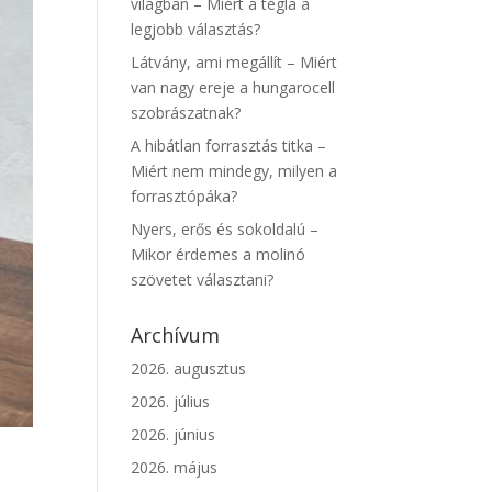
világban – Miért a tégla a
legjobb választás?
Látvány, ami megállít – Miért
van nagy ereje a hungarocell
szobrászatnak?
A hibátlan forrasztás titka –
Miért nem mindegy, milyen a
forrasztópáka?
Nyers, erős és sokoldalú –
Mikor érdemes a molinó
szövetet választani?
Archívum
2026. augusztus
2026. július
2026. június
2026. május
ó