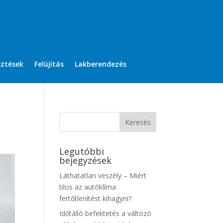
sztések
Felújítás
Lakberendezés
Legutóbbi
bejegyzések
Láthatatlan veszély – Miért
tilos az autóklíma
fertőtlenítést kihagyni?
Időtálló befektetés a változó