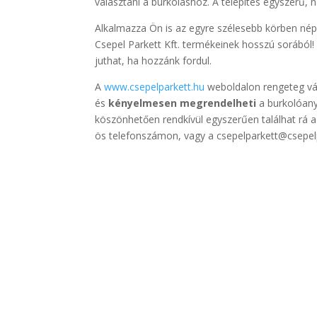
választani a burkoláshoz. A telepítés egyszerű,
Alkalmazza Ön is az egyre szélesebb körben néps
Csepel Parkett Kft. termékeinek hosszú sorából!
juthat, ha hozzánk fordul.
A
www.csepelparkett.hu
weboldalon rengeteg vál
és
kényelmesen megrendelheti
a burkolóany
köszönhetően rendkívül egyszerűen találhat rá 
ös telefonszámon, vagy a csepelparkett@csepelp