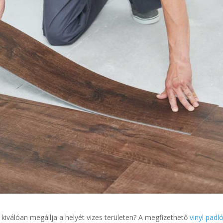
i kiválóan megállja a helyét vizes területen? A megfizethető
vinyl padl