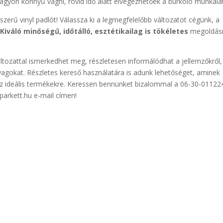
 nagyon könnyű vágni, rövid idő alatt elvégezhetőek a burkoló munkála
zerű vinyl padlót! Válassza ki a legmegfelelőbb változatot cégünk, a
Kiváló minőségű, időtálló, esztétikailag is tökéletes
megoldás
tozattal ismerkedhet meg, részletesen informálódhat a jellemzőkről,
agokat. Részletes kereső használatára is adunk lehetőséget, aminek
az ideális termékekre. Keressen bennünket bizalommal a 06-30-01122
arkett.hu e-mail címen!