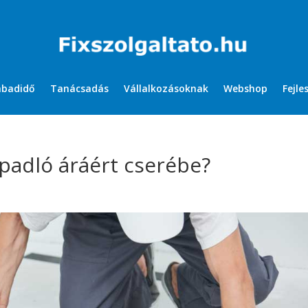
abadidő
Tanácsadás
Vállalkozásoknak
Webshop
Fejle
 padló áráért cserébe?