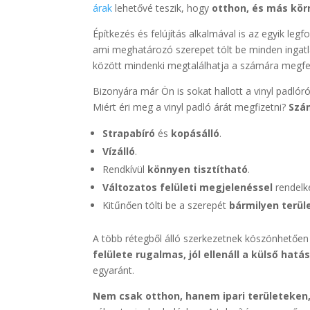
árak
lehetővé teszik, hogy
otthon, és más kör
Építkezés és felújítás alkalmával is az egyik leg
ami meghatározó szerepet tölt be minden ingatl
között mindenki megtalálhatja a számára megfe
Bizonyára már Ön is sokat hallott a vinyl padló
Miért éri meg a vinyl padló árát megfizetni?
Szá
Strapabíró
és
kopásálló
.
Vízálló
.
Rendkívül
könnyen tisztítható
.
Változatos felületi megjelenéssel
rendelke
Kitűnően tölti be a szerepét
bármilyen terül
A több rétegből álló szerkezetnek köszönhetően s
felülete rugalmas, jól ellenáll a külső hat
egyaránt.
Nem csak otthon, hanem ipari területeken,