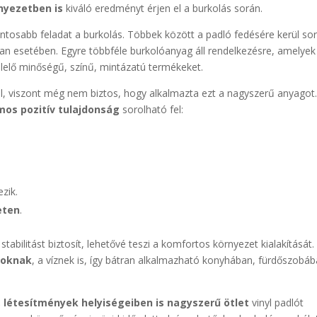
nyezetben is
kiváló eredményt érjen el a burkolás során.
fontosabb feladat a burkolás. Többek között a padló fedésére kerül sor
an esetében. Egyre többféle burkolóanyag áll rendelkezésre, amelyek
lelő minőségű, színű, mintázatú termékeket.
ról, viszont még nem biztos, hogy alkalmazta ezt a nagyszerű anyagot
mos pozitív tulajdonság
sorolható fel:
zik.
eten
.
tabilitást biztosít, lehetővé teszi a komfortos környezet kialakítását
ásoknak
, a víznek is, így bátran alkalmazható konyhában, fürdőszobá
 létesítmények helyiségeiben is nagyszerű ötlet
vinyl padlót