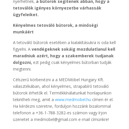
nyerhetnek,
a bútorok segítenek abban, hogy a
tetoválók igényes környezetbe várhassák
ügyfeleiket.
Kényelmes tetováló bútorok, a minőségi
munkáért
A tetováló bútorok esetében a kialakításukra is oda kell
figyelni. A
vendégeknek sokáig mozdulatlanul kell
maradniuk azért, hogy a szakemberek tudjanak
dolgozni,
ezt pedig csak kényelmes bútorban tudják
megtenni.
Célszerű körbenézni a a MEDMöbel Hungary Kft.
választékában, ahol kényelmes, strapabíró tetováló
bútorok érhetők el. Termékkínálatunkat honlapunkon
tekintheti meg, amit a
www.medmobel.hu
címen ér el.
Ha kérdezni szeretne, forduljon hozzánk bizalommal
telefonon a +36-1-788-3282-es számon vagy írjon
üzenetet a medmobel@gmail.com e-mail címünkre!