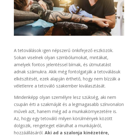
A tetoválások igen népszerű önkifejező eszközök.
Sokan viselnek olyan szimbólumokat, mintákat,
amelyek fontos jelentéssel bírnak, és útmutatást
adnak számukra. Akik még fontolgatják a tetoválásuk
elkészítését, ezek alapján érthető, hogy nem bízzák a
véletlenre a tetováló szakember kiválasztását.
Mindenképp olyan személyre lesz szükség, aki nem
csupán érti a szakmáját és a legmagasabb színvonalon
műveli azt, hanem még ad a munkakörnyezetére is.
Az, hogy egy tetováló milyen körülmények között
dolgozik, rengeteget elárulhat a munkájáról,
hozzáállásáról.
Aki ad a szalonja kinézetére,