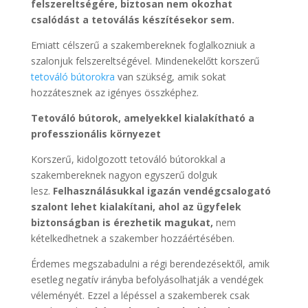
felszereltségére, biztosan nem okozhat
csalódást a tetoválás készítésekor sem.
Emiatt célszerű a szakembereknek foglalkozniuk a
szalonjuk felszereltségével. Mindenekelőtt korszerű
tetováló bútorokra
van szükség, amik sokat
hozzátesznek az igényes összképhez.
Tetováló bútorok, amelyekkel kialakítható a
professzionális környezet
Korszerű, kidolgozott tetováló bútorokkal a
szakembereknek nagyon egyszerű dolguk
lesz.
Felhasználásukkal igazán vendégcsalogató
szalont lehet kialakítani, ahol az ügyfelek
biztonságban is érezhetik magukat,
nem
kételkedhetnek a szakember hozzáértésében.
Érdemes megszabadulni a régi berendezésektől, amik
esetleg negatív irányba befolyásolhatják a vendégek
véleményét. Ezzel a lépéssel a szakemberek csak