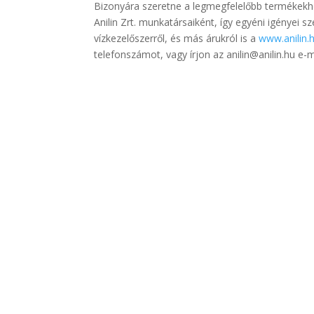
Bizonyára szeretne a legmegfelelőbb termékekh
Anilin Zrt. munkatársaiként, így egyéni igényei 
vízkezelőszerről, és más árukról is a
www.anilin.
telefonszámot, vagy írjon az anilin@anilin.hu e-m