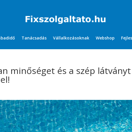
abadidő
Tanácsadás
Vállalkozásoknak
Webshop
Fejle
lan minőséget és a szép látványt
el!