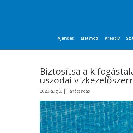
Ajándék
Életmód
Kreatív
Sz
Biztosítsa a kifogásta
uszodai vízkezelőszerr
2023 aug 3.
|
Tanácsadás