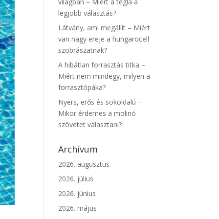
világban – Miért a tégla a
legjobb választás?
Látvány, ami megállít – Miért
van nagy ereje a hungarocell
szobrászatnak?
A hibátlan forrasztás titka –
Miért nem mindegy, milyen a
forrasztópáka?
Nyers, erős és sokoldalú –
Mikor érdemes a molinó
szövetet választani?
Archívum
2026. augusztus
2026. július
2026. június
2026. május