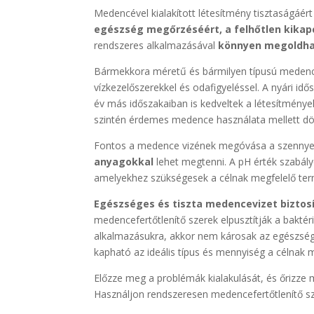
Medencével kialakított létesítmény tisztaságáért
egészség megőrzéséért, a felhőtlen kika
rendszeres alkalmazásával
könnyen megoldhat
Bármekkora méretű és bármilyen típusú medencé
vízkezelőszerekkel és odafigyeléssel. A nyári id
év más időszakaiban is kedveltek a létesítmények
szintén érdemes medence használata mellett dö
Fontos a medence vizének megóvása a szennyez
anyagokkal
lehet megtenni. A pH érték szabály
amelyekhez szükségesek a célnak megfelelő te
Egészséges és tiszta medencevizet biztos
medencefertőtlenítő szerek elpusztítják a bakté
alkalmazásukra, akkor nem károsak az egészsé
kapható az ideális típus és mennyiség a célnak
Előzze meg a problémák kialakulását, és őrizze
Használjon rendszeresen medencefertőtlenítő s