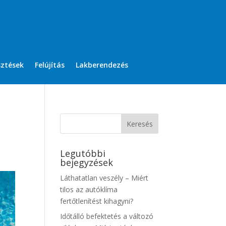
sztések
Felújítás
Lakberendezés
Legutóbbi
bejegyzések
Láthatatlan veszély – Miért
tilos az autóklíma
fertőtlenítést kihagyni?
Időtálló befektetés a változó