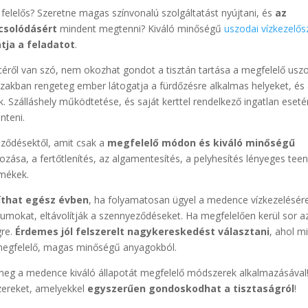
 felelős? Szeretne magas színvonalú szolgáltatást nyújtani, és
az
pcsolódásért
mindent megtenni? Kiváló minőségű
uszodai vízkezelős
ja a feladatot
.
ről van szó, nem okozhat gondot a tisztán tartása a megfelelő usz
őszakban rengeteg ember látogatja a fürdőzésre alkalmas helyeket, és
. Szálláshely működtetése, és saját kerttel rendelkező ingatlan eseté
nteni.
ődésektől, amit csak a
megfelelő módon és kiváló minőségű
ozása, a fertőtlenítés, az algamentesítés, a pelyhesítés lényeges tee
rmékek.
íthat egész évben
, ha folyamatosan ügyel a medence vízkezelésére
riumokat, eltávolítják a szennyeződéseket. Ha megfelelően kerül sor a
gre.
Érdemes jól felszerelt nagykereskedést választani
, ahol m
 megfelelő, magas minőségű anyagokból.
 meg a medence kiváló állapotát megfelelő módszerek alkalmazásával
zereket, amelyekkel
egyszerűen gondoskodhat a tisztaságról
!