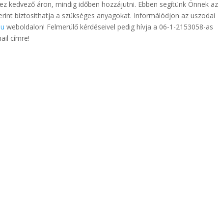
ez kedvező áron, mindig időben hozzájutni. Ebben segítünk Önnek az
szerint biztosíthatja a szükséges anyagokat. Informálódjon az uszodai
hu
weboldalon! Felmerülő kérdéseivel pedig hívja a 06-1-2153058-as
ail címre!