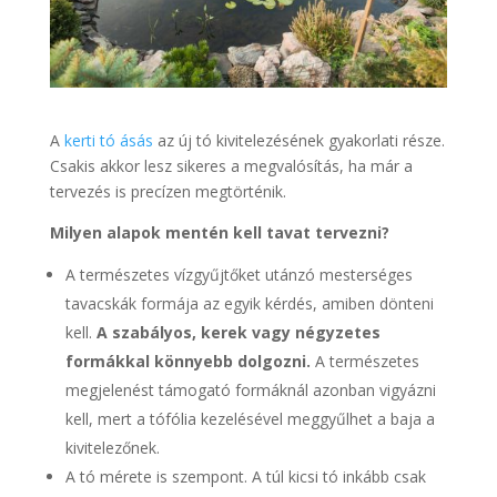
A
kerti tó ásás
az új tó kivitelezésének gyakorlati része.
Csakis akkor lesz sikeres a megvalósítás, ha már a
tervezés is precízen megtörténik.
Milyen alapok mentén kell tavat tervezni?
A természetes vízgyűjtőket utánzó mesterséges
tavacskák formája az egyik kérdés, amiben dönteni
kell.
A szabályos, kerek vagy négyzetes
formákkal könnyebb dolgozni.
A természetes
megjelenést támogató formáknál azonban vigyázni
kell, mert a tófólia kezelésével meggyűlhet a baja a
kivitelezőnek.
A tó mérete is szempont. A túl kicsi tó inkább csak