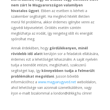
nem zárt le Magyarországon valamilyen
hivatalos ügyet
. Ebben az esetben is kérheti a
szakember segítségét. Ha meglévő hitelét illetően
merül fel probléma, akkor érdemes igénybe venni az
ügyvédi képviseletet. Öröklés esetén szintén
megbízhatja az irodát, így rengeteg időt és energiát
spórolhat meg.
Annak érdekében, hogy
gördülékenyen, minél
rövidebb idő alatt
kerüljön sor a feladatok ellátására,
érdemes ezt a lehetőséget kihasználni. A saját nyelvén
tudja a teendőit intézni, megbízható, szakszerű
segítséget kap, így
könnyebben tudja a felmerült
problémákat megoldani
. Jusson bővebb
információhoz a
www.magyarugyved.net
weboldalon,
ahol lehetősége van azonnali üzenetküldésre, vagy
írjon e-mailt bizalommal a london@drkkg.hu címre!