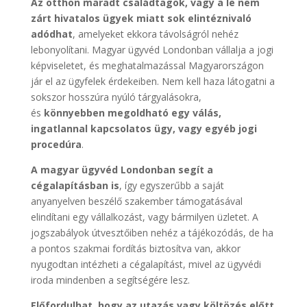
Az otthon maradt családtagok, vagy a le nem
zárt hivatalos ügyek miatt sok elintéznivaló
adódhat
, amelyeket ekkora távolságról nehéz
lebonyolítani. Magyar ügyvéd Londonban vállalja a jogi
képviseletet, és meghatalmazással Magyarországon
jár el az ügyfelek érdekeiben. Nem kell haza látogatni a
sokszor hosszúra nyúló tárgyalásokra,
és
könnyebben megoldható egy válás,
ingatlannal kapcsolatos ügy, vagy egyéb jogi
procedúra
.
A magyar ügyvéd Londonban segít a
cégalapításban is
, így egyszerűbb a saját
anyanyelven beszélő szakember támogatásával
elindítani egy vállalkozást, vagy bármilyen üzletet. A
jogszabályok útvesztőiben nehéz a tájékozódás, de ha
a pontos szakmai fordítás biztosítva van, akkor
nyugodtan intézheti a cégalapítást, mivel az ügyvédi
iroda mindenben a segítségére lesz.
Előfordulhat, hogy az utazás vagy költözés előtt