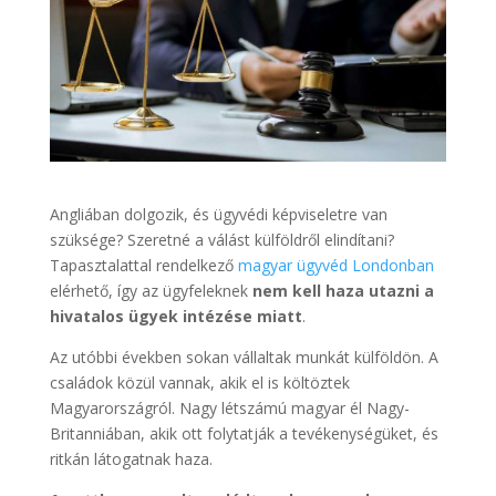
Angliában dolgozik, és ügyvédi képviseletre van
szüksége? Szeretné a válást külföldről elindítani?
Tapasztalattal rendelkező
magyar ügyvéd Londonban
elérhető, így az ügyfeleknek
nem kell haza utazni a
hivatalos ügyek intézése miatt
.
Az utóbbi években sokan vállaltak munkát külföldön. A
családok közül vannak, akik el is költöztek
Magyarországról. Nagy létszámú magyar él Nagy-
Britanniában, akik ott folytatják a tevékenységüket, és
ritkán látogatnak haza.