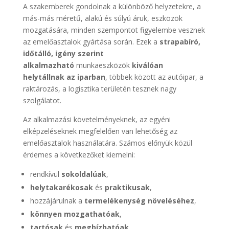
A szakemberek gondolnak a különböző helyzetekre, a
más-más méretű, alakú és súlyú áruk, eszközök
mozgatására, minden szempontot figyelembe vesznek
az emelőasztalok gyártása során. Ezek a
strapabíró,
időtálló, igény szerint
alkalmazható
munkaeszközök
kiválóan
helytállnak az iparban
, többek között az autóipar, a
raktározás, a logisztika területén tesznek nagy
szolgálatot.
Az alkalmazási követelményeknek, az egyéni
elképzeléseknek megfelelően van lehetőség az
emelőasztalok használatára. Számos előnyük közül
érdemes a következőket kiemelni:
rendkívül
sokoldalúak
,
helytakarékosak
és
praktikusak
,
hozzájárulnak a
termelékenység növeléséhez
,
könnyen mozgathatóak
,
tartósak
és
megbízhatóak
.