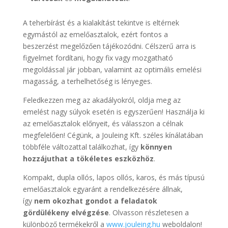
A teherbírást és a kialakítást tekintve is eltérnek
egymástól az emelőasztalok, ezért fontos a
beszerzést megelőzően tájékozódni. Célszerű arra is
figyelmet fordítani, hogy fix vagy mozgatható
megoldással jár jobban, valamint az optimális emelési
magasság, a terhelhetőség is lényeges.
Feledkezzen meg az akadályokról, oldja meg az
emelést nagy súlyok esetén is egyszerűen! Használja ki
az emelőasztalok előnyeit, és válasszon a célnak
megfelelően! Cégünk, a Jouleing Kft. széles kínálatában
többféle változattal találkozhat, így
könnyen
hozzájuthat a tökéletes eszközhöz
.
Kompakt, dupla ollós, lapos ollós, karos, és más típusú
emelőasztalok egyaránt a rendelkezésére állnak,
így
nem okozhat gondot a feladatok
gördülékeny elvégzése
. Olvasson részletesen a
különböző termékekről a
www.jouleing.hu
weboldalon!