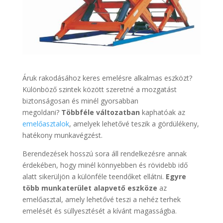
Áruk rakodásához keres emelésre alkalmas eszközt?
Különböző szintek között szeretné a mozgatást
biztonságosan és minél gyorsabban
megoldani?
Többféle változatban
kaphatóak az
emelőasztalok
, amelyek lehetővé teszik a gördülékeny,
hatékony munkavégzést.
Berendezések hosszú sora áll rendelkezésre annak
érdekében, hogy minél könnyebben és rövidebb idő
alatt sikerüljön a különféle teendőket ellátni.
Egyre
több munkaterület alapvető eszköze
az
emelőasztal, amely lehetővé teszi a nehéz terhek
emelését és süllyesztését a kívánt magasságba.