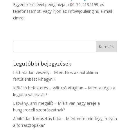
Egyéni kérésével pedig hívja a 06-70-4134199-es
telefonszámot, vagy írjon az info@jouleing.hu e-mail
címre!
Legutóbbi bejegyzések
Láthatatlan veszély – Miért tilos az autóklíma
fertőtlenítést kihagyni?
Időtálló befektetés a változó világban – Miért a tégla a
legjobb választás?
Látvány, ami megállít – Miért van nagy ereje a
hungarocell szobrászatnak?
A hibátlan forrasztás titka – Miért nem mindegy, milyen
a forrasztópáka?