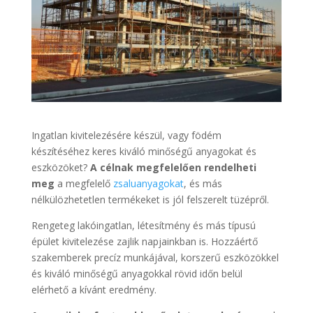
Ingatlan kivitelezésére készül, vagy födém
készítéséhez keres kiváló minőségű anyagokat és
eszközöket?
A célnak megfelelően rendelheti
meg
a megfelelő
zsaluanyagokat
, és más
nélkülözhetetlen termékeket is jól felszerelt tüzépről.
Rengeteg lakóingatlan, létesítmény és más típusú
épület kivitelezése zajlik napjainkban is. Hozzáértő
szakemberek precíz munkájával, korszerű eszközökkel
és kiváló minőségű anyagokkal rövid időn belül
elérhető a kívánt eredmény.