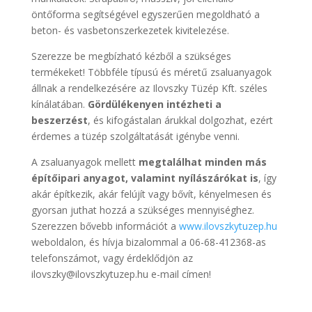
öntőforma segítségével egyszerűen megoldható a
beton- és vasbetonszerkezetek kivitelezése.
Szerezze be megbízható kézből a szükséges
termékeket! Többféle típusú és méretű zsaluanyagok
állnak a rendelkezésére az Ilovszky Tüzép Kft. széles
kínálatában.
Gördülékenyen intézheti a
beszerzést
, és kifogástalan árukkal dolgozhat, ezért
érdemes a tüzép szolgáltatását igénybe venni.
A zsaluanyagok mellett
megtalálhat minden más
építőipari anyagot, valamint nyílászárókat is
, így
akár építkezik, akár felújít vagy bővít, kényelmesen és
gyorsan juthat hozzá a szükséges mennyiséghez.
Szerezzen bővebb információt a
www.ilovszkytuzep.hu
weboldalon, és hívja bizalommal a 06-68-412368-as
telefonszámot, vagy érdeklődjön az
ilovszky@ilovszkytuzep.hu e-mail címen!