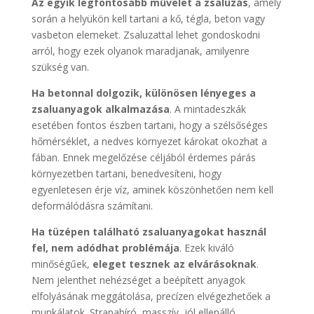
Az egyik legfontosabb művelet a zsaluzás
, amely
során a helyükön kell tartani a kő, tégla, beton vagy
vasbeton elemeket. Zsaluzattal lehet gondoskodni
arról, hogy ezek olyanok maradjanak, amilyenre
szükség van.
Ha betonnal dolgozik, különösen lényeges a
zsaluanyagok alkalmazása
. A mintadeszkák
esetében fontos észben tartani, hogy a szélsőséges
hőmérséklet, a nedves környezet károkat okozhat a
fában. Ennek megelőzése céljából érdemes párás
környezetben tartani, benedvesíteni, hogy
egyenletesen érje víz, aminek köszönhetően nem kell
deformálódásra számítani.
Ha tüzépen található zsaluanyagokat használ
fel, nem adódhat problémája
. Ezek kiváló
minőségűek,
eleget tesznek az elvárásoknak
.
Nem jelenthet nehézséget a beépített anyagok
elfolyásának meggátolása, precízen elvégezhetőek a
munkálatok. Strapabíró, masszív, jól ellenálló