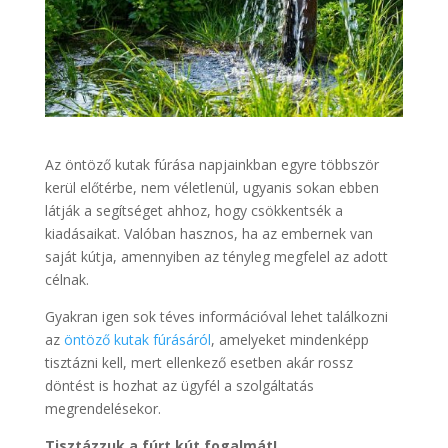
Az öntöző kutak fúrása napjainkban egyre többször
kerül előtérbe, nem véletlenül, ugyanis sokan ebben
látják a segítséget ahhoz, hogy csökkentsék a
kiadásaikat. Valóban hasznos, ha az embernek van
saját kútja, amennyiben az tényleg megfelel az adott
célnak.
Gyakran igen sok téves információval lehet találkozni
az
öntöző kutak fúrásáról
, amelyeket mindenképp
tisztázni kell, mert ellenkező esetben akár rossz
döntést is hozhat az ügyfél a szolgáltatás
megrendelésekor.
Tisztázzuk a fúrt kút fogalmát!