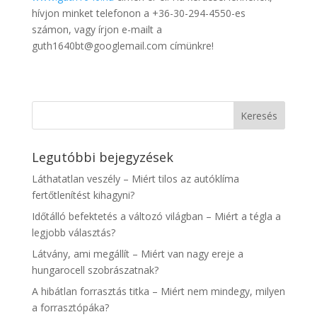
hívjon minket telefonon a +36-30-294-4550-es
számon, vagy írjon e-mailt a
guth1640bt@googlemail.com címünkre!
Legutóbbi bejegyzések
Láthatatlan veszély – Miért tilos az autóklíma
fertőtlenítést kihagyni?
Időtálló befektetés a változó világban – Miért a tégla a
legjobb választás?
Látvány, ami megállít – Miért van nagy ereje a
hungarocell szobrászatnak?
A hibátlan forrasztás titka – Miért nem mindegy, milyen
a forrasztópáka?