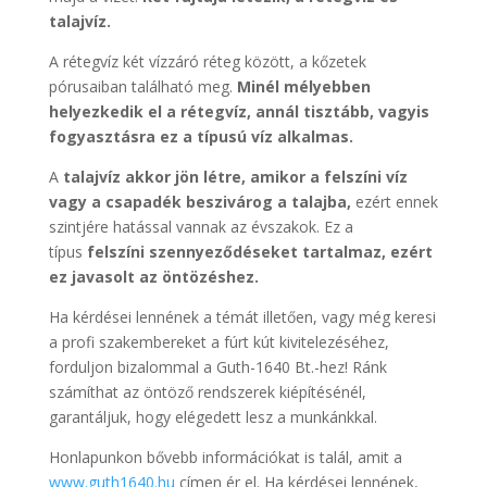
talajvíz.
A rétegvíz két vízzáró réteg között, a kőzetek
pórusaiban található meg.
Minél mélyebben
helyezkedik el a rétegvíz, annál tisztább, vagyis
fogyasztásra ez a típusú víz alkalmas.
A
talajvíz akkor jön létre, amikor a felszíni víz
vagy a csapadék beszivárog a talajba,
ezért ennek
szintjére hatással vannak az évszakok. Ez a
típus
felszíni szennyeződéseket tartalmaz, ezért
ez javasolt az öntözéshez.
Ha kérdései lennének a témát illetően, vagy még keresi
a profi szakembereket a fúrt kút kivitelezéséhez,
forduljon bizalommal a Guth-1640 Bt.-hez! Ránk
számíthat az öntöző rendszerek kiépítésénél,
garantáljuk, hogy elégedett lesz a munkánkkal.
Honlapunkon bővebb információkat is talál, amit a
www.guth1640.hu
címen ér el. Ha kérdései lennének,