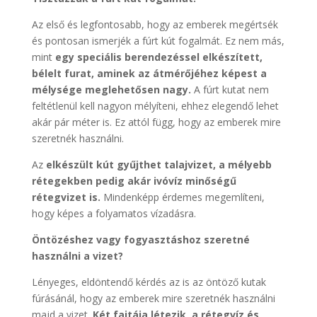
Az első és legfontosabb, hogy az emberek megértsék
és pontosan ismerjék a fúrt kút fogalmát. Ez nem más,
mint
egy speciális berendezéssel elkészített,
bélelt furat, aminek az átmérőjéhez képest a
mélysége meglehetősen nagy.
A fúrt kutat nem
feltétlenül kell nagyon mélyíteni, ehhez elegendő lehet
akár pár méter is. Ez attól függ, hogy az emberek mire
szeretnék használni.
Az
elkészült kút gyűjthet talajvizet, a mélyebb
rétegekben pedig akár ivóvíz minőségű
rétegvizet is.
Mindenképp érdemes megemlíteni,
hogy képes a folyamatos vízadásra.
Öntözéshez vagy fogyasztáshoz szeretné
használni a vizet?
Lényeges, eldöntendő kérdés az is az öntöző kutak
fúrásánál, hogy az emberek mire szeretnék használni
majd a vizet.
Két fajtája létezik, a rétegvíz és