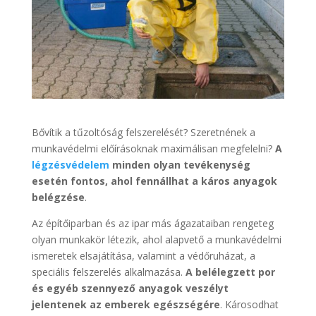
Bővítik a tűzoltóság felszerelését? Szeretnének a
munkavédelmi előírásoknak maximálisan megfelelni?
A
légzésvédelem
minden olyan tevékenység
esetén fontos, ahol fennállhat a káros anyagok
belégzése
.
Az építőiparban és az ipar más ágazataiban rengeteg
olyan munkakör létezik, ahol alapvető a munkavédelmi
ismeretek elsajátítása, valamint a védőruházat, a
speciális felszerelés alkalmazása.
A belélegzett por
és egyéb szennyező anyagok veszélyt
jelentenek az emberek egészségére
. Károsodhat