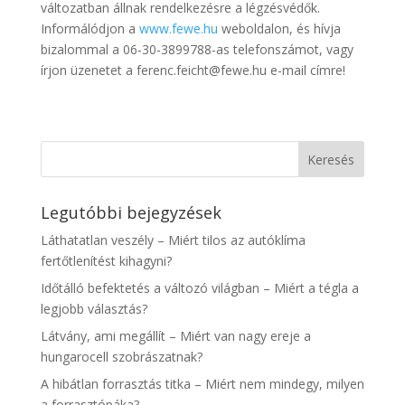
változatban állnak rendelkezésre a légzésvédők.
Informálódjon a
www.fewe.hu
weboldalon, és hívja
bizalommal a 06-30-3899788-as telefonszámot, vagy
írjon üzenetet a ferenc.feicht@fewe.hu e-mail címre!
Legutóbbi bejegyzések
Láthatatlan veszély – Miért tilos az autóklíma
fertőtlenítést kihagyni?
Időtálló befektetés a változó világban – Miért a tégla a
legjobb választás?
Látvány, ami megállít – Miért van nagy ereje a
hungarocell szobrászatnak?
A hibátlan forrasztás titka – Miért nem mindegy, milyen
a forrasztópáka?