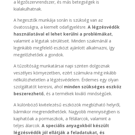
a légzőszervrendszer, és más betegségek is
kialakulhatnak.
A hegesztők munkája során is szükség van az
óvatosságra, a kiemelt odafigyelésre.
A légzésvédők
használatával el lehet kerülni a problémákat
,
valamint a légutak sérüléseit. Minden szakmánál a
leginkább megfelelő eszközt ajánlott alkalmazni, így
megelőzhetőek a gondok.
A tűzoltóság munkatársai napi szinten dolgoznak
veszélyes környezetben, ezért számukra még inkább
nélkülözhetetlen a légzésvédelem. Érdemes egy olyan
szolgáltatót keresni, ahol
minden szükséges eszköz
beszerezhető
, és a termékek kiváló minőségűek.
A különböző kivitelezésű eszközök megbízható helyről,
bármikor megrendelhetőek. Nagyobb mennyiségben is
kaphatóak a pormaszkok, a félálarcok, valamint a
teljes álarcok.
A speciális anyagokból készült
légzésvédők jól ellátják a feladatukat, és