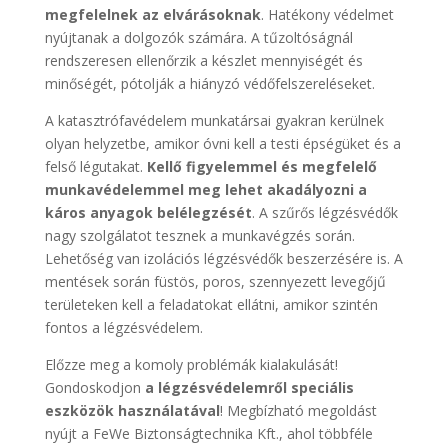
megfelelnek az elvárásoknak
. Hatékony védelmet
nyújtanak a dolgozók számára. A tűzoltóságnál
rendszeresen ellenőrzik a készlet mennyiségét és
minőségét, pótolják a hiányzó védőfelszereléseket.
A katasztrófavédelem munkatársai gyakran kerülnek
olyan helyzetbe, amikor óvni kell a testi épségüket és a
felső légutakat.
Kellő figyelemmel és megfelelő
munkavédelemmel meg lehet akadályozni a
káros anyagok belélegzését
. A szűrős légzésvédők
nagy szolgálatot tesznek a munkavégzés során.
Lehetőség van izolációs légzésvédők beszerzésére is. A
mentések során füstös, poros, szennyezett levegőjű
területeken kell a feladatokat ellátni, amikor szintén
fontos a légzésvédelem.
Előzze meg a komoly problémák kialakulását!
Gondoskodjon
a légzésvédelemről speciális
eszközök használatával
! Megbízható megoldást
nyújt a FeWe Biztonságtechnika Kft., ahol többféle