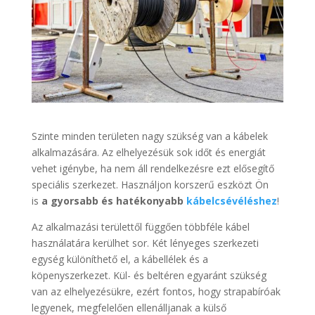
Szinte minden területen nagy szükség van a kábelek
alkalmazására. Az elhelyezésük sok időt és energiát
vehet igénybe, ha nem áll rendelkezésre ezt elősegítő
speciális szerkezet. Használjon korszerű eszközt Ön
is
a gyorsabb és hatékonyabb
kábelcsévéléshez
!
Az alkalmazási területtől függően többféle kábel
használatára kerülhet sor. Két lényeges szerkezeti
egység különíthető el, a kábellélek és a
köpenyszerkezet. Kül- és beltéren egyaránt szükség
van az elhelyezésükre, ezért fontos, hogy strapabíróak
legyenek, megfelelően ellenálljanak a külső