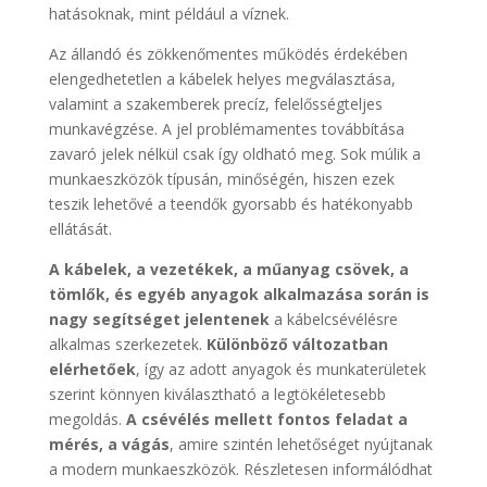
hatásoknak, mint például a víznek.
Az állandó és zökkenőmentes működés érdekében
elengedhetetlen a kábelek helyes megválasztása,
valamint a szakemberek precíz, felelősségteljes
munkavégzése. A jel problémamentes továbbítása
zavaró jelek nélkül csak így oldható meg. Sok múlik a
munkaeszközök típusán, minőségén, hiszen ezek
teszik lehetővé a teendők gyorsabb és hatékonyabb
ellátását.
A kábelek, a vezetékek, a műanyag csövek, a
tömlők, és egyéb anyagok alkalmazása során is
nagy segítséget jelentenek
a kábelcsévélésre
alkalmas szerkezetek.
Különböző változatban
elérhetőek
, így az adott anyagok és munkaterületek
szerint könnyen kiválasztható a legtökéletesebb
megoldás.
A csévélés mellett fontos feladat a
mérés, a vágás
, amire szintén lehetőséget nyújtanak
a modern munkaeszközök. Részletesen informálódhat