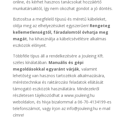
online, és kérhet hasznos tanácsokat hozzáértő
munkatársaktól, így nem okozhat gondot a jó döntés.
Biztosítsa a megfelelő típusú és méretű kábeleket,
oldja meg az elhelyezésüket egyszerűen!
Rengeteg
kellemetlenségtől, fáradalomtól óvhatja meg
magát
, ha kihasználja a kábelcsévélésre alkalmas
eszközök előnyeit.
Többféle típus áll a rendelkezésére a Jouleing Kft.
széles kínálatában.
Manuális és gépi
megoldásokkal egyaránt várják
, valamint
lehetőség van hasznos tartozékok alkalmazására,
méréstechnikai és raktározási feladatok ellátását
támogató eszközök használatára. Mindezekről
részletesen tájékozódhat a www.jouleing.hu
weboldalon, és hívja bizalommal a 06-70-4134199-es
telefonszámot, vagy írjon az info@jouleing.hu e-mail
címre!