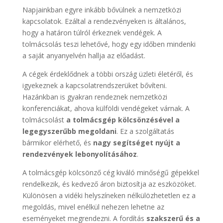
Napjainkban egyre inkább bővülnek a nemzetközi
kapcsolatok. Ezáltal a rendezvényeken is általános,
hogy a határon túlról érkeznek vendégek. A
tolmácsolás teszi lehetővé, hogy egy időben mindenki
a saját anyanyelvén hallja az előadást.
A cégek érdeklődnek a többi ország üzleti életéről, és
igyekeznek a kapcsolatrendszerüket bővíteni.
Hazánkban is gyakran rendeznek nemzetközi
konferenciákat, ahova külföldi vendégeket várnak. A
tolmácsolást
a tolmácsgép kölcsönzésével a
legegyszerűbb megoldani
. Ez a szolgáltatás
bármikor elérhető, és
nagy segítséget nyújt a
rendezvények lebonyolításához
.
A tolmácsgép kölcsönző cég kiváló minőségű gépekkel
rendelkezik, és kedvező áron biztosítja az eszközöket.
Különösen a vidéki helyszíneken nélkülözhetetlen ez a
megoldás, mivel enélkül nehezen lehetne az
eseményeket megrendezni. A fordítás
szakszerű és a