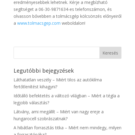
eredményesebbek lehetnek. Kérje a megbízható
segítséget a 06-30-9871634-es telefonszámon, és
olvasson bővebben a tolmácsgép kölcsönzés előnyeiről
a
www.tolmacsgep.com
weboldalon!
Legutóbbi bejegyzések
Láthatatlan veszély – Miért tilos az autóklíma
fertőtlenítést kihagyni?
Időtálló befektetés a változó világban – Miért a tégla a
legjobb választás?
Látvány, ami megállít – Miért van nagy ereje a
hungarocell szobrászatnak?
A hibátlan forrasztás titka – Miért nem mindegy, milyen
a forrasztópáka?