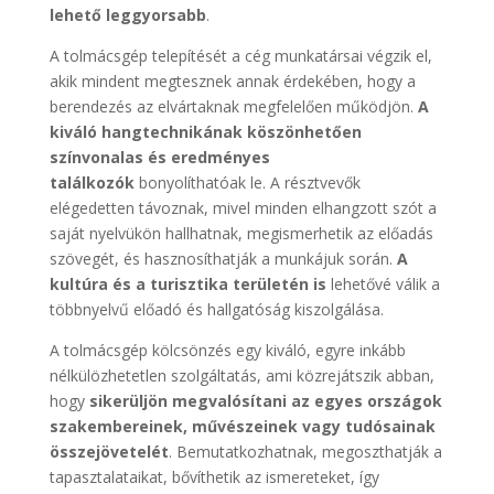
lehető leggyorsabb
.
A tolmácsgép telepítését a cég munkatársai végzik el,
akik mindent megtesznek annak érdekében, hogy a
berendezés az elvártaknak megfelelően működjön.
A
kiváló hangtechnikának köszönhetően
színvonalas és eredményes
találkozók
bonyolíthatóak le. A résztvevők
elégedetten távoznak, mivel minden elhangzott szót a
saját nyelvükön hallhatnak, megismerhetik az előadás
szövegét, és hasznosíthatják a munkájuk során.
A
kultúra és a turisztika területén is
lehetővé válik a
többnyelvű előadó és hallgatóság kiszolgálása.
A tolmácsgép kölcsönzés egy kiváló, egyre inkább
nélkülözhetetlen szolgáltatás, ami közrejátszik abban,
hogy
sikerüljön megvalósítani az egyes országok
szakembereinek, művészeinek vagy tudósainak
összejövetelét
. Bemutatkozhatnak, megoszthatják a
tapasztalataikat, bővíthetik az ismereteket, így