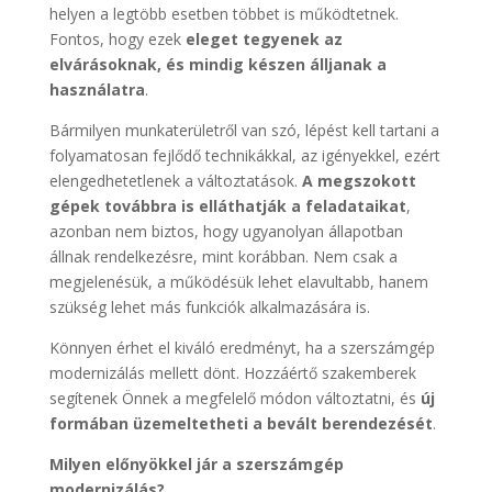
helyen a legtöbb esetben többet is működtetnek.
Fontos, hogy ezek
eleget tegyenek az
elvárásoknak, és mindig készen álljanak a
használatra
.
Bármilyen munkaterületről van szó, lépést kell tartani a
folyamatosan fejlődő technikákkal, az igényekkel, ezért
elengedhetetlenek a változtatások.
A megszokott
gépek továbbra is elláthatják a feladataikat
,
azonban nem biztos, hogy ugyanolyan állapotban
állnak rendelkezésre, mint korábban. Nem csak a
megjelenésük, a működésük lehet elavultabb, hanem
szükség lehet más funkciók alkalmazására is.
Könnyen érhet el kiváló eredményt, ha a szerszámgép
modernizálás mellett dönt. Hozzáértő szakemberek
segítenek Önnek a megfelelő módon változtatni, és
új
formában üzemeltetheti a bevált berendezését
.
Milyen előnyökkel jár a szerszámgép
modernizálás?