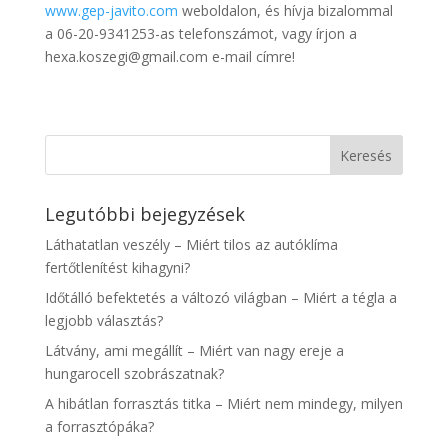
www.gep-javito.com
weboldalon, és hívja bizalommal
a 06-20-9341253-as telefonszámot, vagy írjon a
hexa.koszegi@gmail.com e-mail címre!
Legutóbbi bejegyzések
Láthatatlan veszély – Miért tilos az autóklíma
fertőtlenítést kihagyni?
Időtálló befektetés a változó világban – Miért a tégla a
legjobb választás?
Látvány, ami megállít – Miért van nagy ereje a
hungarocell szobrászatnak?
A hibátlan forrasztás titka – Miért nem mindegy, milyen
a forrasztópáka?