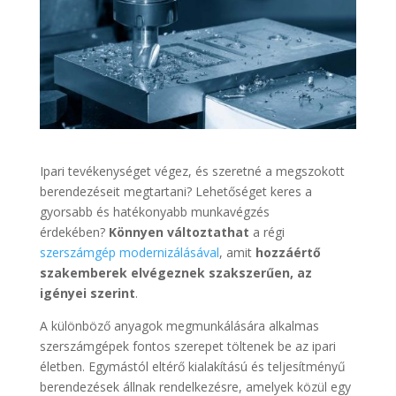
Ipari tevékenységet végez, és szeretné a megszokott
berendezéseit megtartani? Lehetőséget keres a
gyorsabb és hatékonyabb munkavégzés
érdekében?
Könnyen változtathat
a régi
szerszámgép modernizálásával
, amit
hozzáértő
szakemberek elvégeznek szakszerűen, az
igényei szerint
.
A különböző anyagok megmunkálására alkalmas
szerszámgépek fontos szerepet töltenek be az ipari
életben. Egymástól eltérő kialakítású és teljesítményű
berendezések állnak rendelkezésre, amelyek közül egy