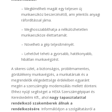
– Megkímélheti magát egy teljesen új
munkaeszköz beszerzésétől, ami jelentős anyagi
ráfordítással járna.
– Meghosszabbíthatja a nélkülözhetetlen
munkaeszköze élettartamát.
– Növelheti a gép teljesítményét.
– Lehetővé teheti a gyorsabb, hatékonyabb,
hibátlan munkavégzést.
A sikeres üzlet, a biztonságos, problémamentes,
gördülékeny munkavégzés, a munkatársak és a
megrendelők elégedettsége érdekében egyaránt
megéri a szerszámgép modernizálás mellett dönteni.
Ehhez nyújt segítséget a HEXA Szerszámgépipari és
Kereskedelmi Kft., ahol
nagy tapasztalattal
rendelkező szakemberek állnak a
rendelkezésére
. Informálódjon a szolgáltatásról a