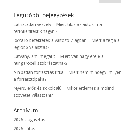
Legutóbbi bejegyzések
Láthatatlan veszély – Miért tilos az autóklíma
fertőtlenítést kihagyni?
Időtálló befektetés a változó világban – Miért a tégla a
legjobb választás?
Látvány, ami megállít – Miért van nagy ereje a
hungarocell szobrászatnak?
A hibátlan forrasztás titka – Miért nem mindegy, milyen
a forrasztópáka?
Nyers, erős és sokoldalú – Mikor érdemes a molinó
szövetet választani?
Archívum
2026. augusztus
2026. július