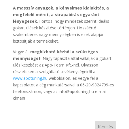
A masszív anyagok, a kényelmes kialakítás, a
megfelelő méret, a strapabírás egyaránt
lényegesek
. Fontos, hogy mindezek szerint ideális
gokart ülések készítése történjen. Hozzáértő
szakemberek nagy mennyiségben is ezek alapján
biztosítják a termékeket.
Vegye át
megbízható kézből a szükséges
mennyiséget
! Nagy tapasztalattal vállalják a gokart
ülés készítést az Apo-Team Kft.-nél. Olvasson
részletesen a szolgáltató tevékenységeiről a
www.apotuning.hu
weboldalon, és vegye fel a
kapcsolatot a cég munkatársaival a 06-20-9824799-es
telefonszámon, vagy az info@apotuning.hu e-mail
címen!