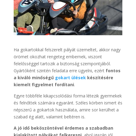
Ha gokartokkal felszerelt pályát üzemeltet, akkor nagy
örömet okozhat rengeteg embernek, viszont
felelősséggel tartozik a biztonság szempontjából.
Gyártóként szintén feladata erre ügyelni, ezért
fontos
a kiváló minőségű
gokart ülések
készítésére
kiemelt figyelmet fordítani
.
Egyre többféle kikapcsolódási forma létezik gyermekek
és felnőttek számára egyaránt. Széles körben ismert és
népszerű a gokartok használata, amire sor kerülhet a
szabad ég alatt, valamint beltéren is.
A jó idő beköszöntével érdemes a szabadban
kialakított pályákat felkeresni
, ahol igazán jól