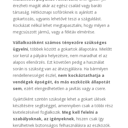
érezheti magát akár az egész család vagy baráti
társaság. Hétköznapi sofőröknek is ajánlott a
gokartozás, ugyanis lehetővé teszi a száguldást.
Kockázat nélkül lehet megtapasztalni, hogy milyen a
megcsúszott jármű, vagy a féktáv elmérése.
Vállalkozóként számos tényezőre szükséges
ügyelni
, többek között a gokartok állapotára. Mielőtt
sor kerül a pályára helyezésre, nem maradhat el az
alapos ellenőrzés. Ezt követően pedig a használat
során is szükség van az átvizsgálásra. Ha bármilyen
rendellenességet észlel,
nem kockáztathatja a
vendégek épségét, és más eszközök állapotát
sem
, ezért elengedhetetlen a javítás vagy a csere.
Gyártóként szintén szüksége lehet a gokart ülések
készítésére segítséggel, amennyiben csak a többi rész
kivitelezésével foglalkozik.
Meg kell felelni a
szabályoknak, az igényeknek
, hiszen csak így
kerülhetnek biztonságos felhasználásra az eszközök.