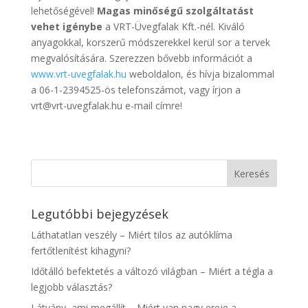
lehetőségével!
Magas minőségű szolgáltatást
vehet igénybe
a VRT-Üvegfalak Kft.-nél. Kiváló
anyagokkal, korszerű módszerekkel kerül sor a tervek
megvalósítására. Szerezzen bővebb információt a
www.vrt-uvegfalak.hu
weboldalon, és hívja bizalommal
a 06-1-2394525-ös telefonszámot, vagy írjon a
vrt@vrt-uvegfalak.hu e-mail címre!
Legutóbbi bejegyzések
Láthatatlan veszély – Miért tilos az autóklíma
fertőtlenítést kihagyni?
Időtálló befektetés a változó világban – Miért a tégla a
legjobb választás?
Látvány, ami megállít – Miért van nagy ereje a