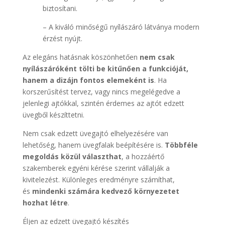
biztosítani.
– A kiváló minőségű nyílászáró látványa modern
érzést nyújt.
Az elegáns hatásnak köszönhetően
nem csak
nyílászáróként tölti be kitűnően a funkcióját,
hanem a dizájn fontos elemeként is
. Ha
korszerűsítést tervez, vagy nincs megelégedve a
jelenlegi ajtókkal, szintén érdemes az ajtót edzett
üvegből készíttetni.
Nem csak edzett üvegajtó elhelyezésére van
lehetőség, hanem üvegfalak beépítésére is.
Többféle
megoldás közül választhat
, a hozzáértő
szakemberek egyéni kérése szerint vállalják a
kivitelezést. Különleges eredményre számíthat,
és
mindenki számára kedvező környezetet
hozhat létre
.
Éljen az edzett üvegajtó készítés