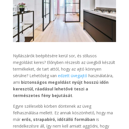
Nyílászárók beépítésére kerül sor, és stílusos
megoldást keres? Előnyben részesíti az üvegből készült
termékeket, de tart attól, hogy az ajtó könnyen
sérülne? Lehetőség van
edzett üvegajtó
használatára,
ami
biztonságos megoldást nyújt hosszú időn
keresztül, ráadásul lehetővé teszi a
természetes fény bejutását
.
Egyre szélesebb körben döntenek az üveg
felhasználása mellett. Ez annak köszönhető, hogy ma
már
erős, strapabíró, időtálló formában
is
rendelkezésre áll, így nem kell amiatt aggódni, hogy