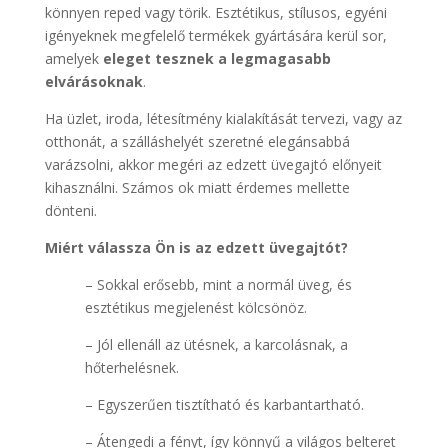
könnyen reped vagy törik. Esztétikus, stílusos, egyéni
igényeknek megfelelő termékek gyártására kerül sor,
amelyek
eleget tesznek a legmagasabb
elvárásoknak
.
Ha üzlet, iroda, létesítmény kialakítását tervezi, vagy az
otthonát, a szálláshelyét szeretné elegánsabbá
varázsolni, akkor megéri az edzett üvegajtó előnyeit
kihasználni. Számos ok miatt érdemes mellette
dönteni.
Miért válassza Ön is az edzett üvegajtót?
– Sokkal erősebb, mint a normál üveg, és
esztétikus megjelenést kölcsönöz.
– Jól ellenáll az ütésnek, a karcolásnak, a
hőterhelésnek.
– Egyszerűen tisztítható és karbantartható.
– Átengedi a fényt, így könnyű a világos belteret