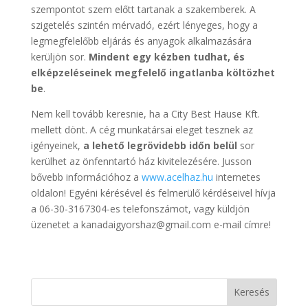
szempontot szem előtt tartanak a szakemberek. A
szigetelés szintén mérvadó, ezért lényeges, hogy a
legmegfelelőbb eljárás és anyagok alkalmazására
kerüljön sor.
Mindent egy kézben tudhat, és
elképzeléseinek megfelelő ingatlanba költözhet
be
.
Nem kell tovább keresnie, ha a City Best Hause Kft.
mellett dönt. A cég munkatársai eleget tesznek az
igényeinek,
a lehető legrövidebb időn belül
sor
kerülhet az önfenntartó ház kivitelezésére. Jusson
bővebb információhoz a
www.acelhaz.hu
internetes
oldalon! Egyéni kérésével és felmerülő kérdéseivel hívja
a 06-30-3167304-es telefonszámot, vagy küldjön
üzenetet a kanadaigyorshaz@gmail.com e-mail címre!