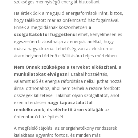
szükséges mennyiségű energiát biztosítani.
Ha érdeklődik a megújuló energiaforrások iránt, biztos,
hogy találkozott már az önfenntartó ház fogalmával.
Ennek a megoldásnak köszönhetően
a
szolgáltatóktól függetlenül
élhet, kényelmesen és
egyszerűen biztosíthatja az energiát anélkül, hogy
másra hagyatkozna. Lehetőség van az elektromos
áram helyben történő előállítására teljes mértékben.
Nem Önnek szükséges a terveket elkészíteni, a
munkálatokat elvégezni
. Ezáltal hozzáértés,
valamint idő és energia ráfordítása nélkül juthat hozzá
álmai otthonához, ahol nem terheli a rezsire fordított
összegek kifizetése. Találhat olyan szolgáltatót, ahol
ezen a területen
nagy tapasztalattal
rendelkeznek, és elérhető áron vállalják
az
önfenntartó ház építését.
A megfelelő tájolás, az energiahatékony rendszerek
kialakítása egyaránt fontos, és minden más