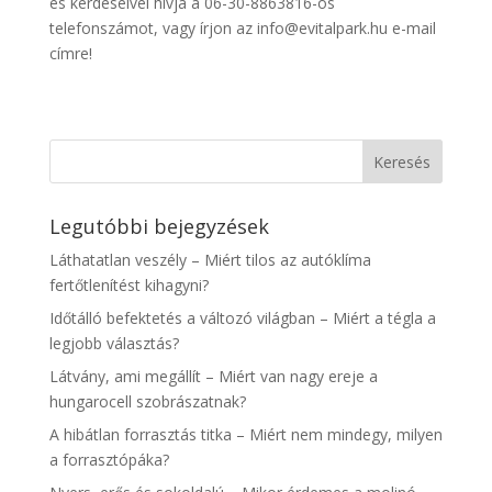
és kérdéseivel hívja a 06-30-8863816-os
telefonszámot, vagy írjon az info@evitalpark.hu e-mail
címre!
Legutóbbi bejegyzések
Láthatatlan veszély – Miért tilos az autóklíma
fertőtlenítést kihagyni?
Időtálló befektetés a változó világban – Miért a tégla a
legjobb választás?
Látvány, ami megállít – Miért van nagy ereje a
hungarocell szobrászatnak?
A hibátlan forrasztás titka – Miért nem mindegy, milyen
a forrasztópáka?