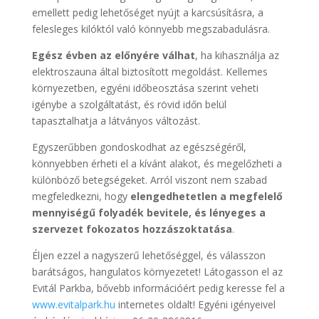
emellett pedig lehetőséget nyújt a karcsúsításra, a
felesleges kilóktól való könnyebb megszabadulásra.
Egész évben az előnyére válhat
, ha kihasználja az
elektroszauna által biztosított megoldást. Kellemes
környezetben, egyéni időbeosztása szerint veheti
igénybe a szolgáltatást, és rövid időn belül
tapasztalhatja a látványos változást.
Egyszerűbben gondoskodhat az egészségéről,
könnyebben érheti el a kívánt alakot, és megelőzheti a
különböző betegségeket. Arról viszont nem szabad
megfeledkezni, hogy
elengedhetetlen a megfelelő
mennyiségű folyadék bevitele, és lényeges a
szervezet fokozatos hozzászoktatása
.
Éljen ezzel a nagyszerű lehetőséggel, és válasszon
barátságos, hangulatos környezetet! Látogasson el az
Evitál Parkba, bővebb információért pedig keresse fel a
www.evitalpark.hu
internetes oldalt! Egyéni igényeivel