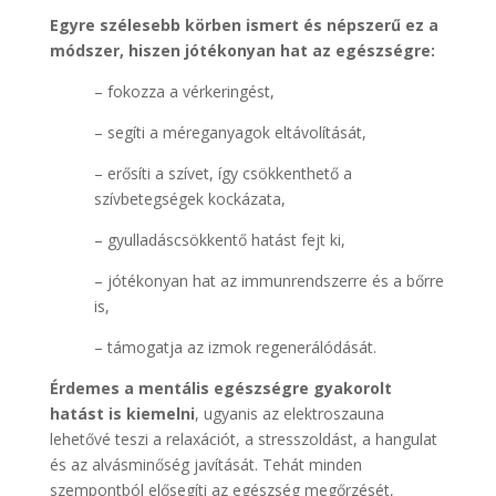
Egyre szélesebb körben ismert és népszerű ez a
módszer, hiszen jótékonyan hat az egészségre:
– fokozza a vérkeringést,
– segíti a méreganyagok eltávolítását,
– erősíti a szívet, így csökkenthető a
szívbetegségek kockázata,
– gyulladáscsökkentő hatást fejt ki,
– jótékonyan hat az immunrendszerre és a bőrre
is,
– támogatja az izmok regenerálódását.
Érdemes a mentális egészségre gyakorolt
hatást is kiemelni
, ugyanis az elektroszauna
lehetővé teszi a relaxációt, a stresszoldást, a hangulat
és az alvásminőség javítását. Tehát minden
szempontból elősegíti az egészség megőrzését,