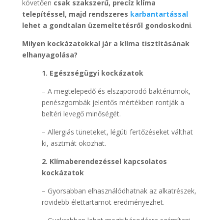
követően
csak szakszerű, precíz klíma
telepítéssel, majd rendszeres
karbantartással
lehet a gondtalan üzemeltetésről gondoskodni
.
Milyen kockázatokkal jár a klíma tisztításának
elhanyagolása?
1. Egészségügyi kockázatok
– A megtelepedő és elszaporodó baktériumok,
penészgombák jelentős mértékben rontják a
beltéri levegő minőségét.
– Allergiás tüneteket, légúti fertőzéseket válthat
ki, asztmát okozhat.
2. Klímaberendezéssel kapcsolatos
kockázatok
– Gyorsabban elhasználódhatnak az alkatrészek,
rövidebb élettartamot eredményezhet.