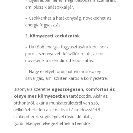
– Gyakrabban lehet meghibásodásra számítani,
ami plusz kiadásokkal jár.
– Csökkenhet a hatékonyság, növekedhet az
energiafogyasztás.
3. Környezeti kockázatok
– Ha több energia fogyasztására kerül sor a
poros, szennyezett készülék miatt, akkor
növekedik a szén-dioxid-kibocsátás.
– Nagy eséllyel fordulhat elő hűtőközeg
szivárgás, ami szintén káros a környezetre.
Bizonyára szeretne
egészségesen, komfortos és
kényelmes környezetben
tartózkodni. Akár az
otthonáról, akár a munkaterületéről van szó,
nélkülözhetetlen a klíma tisztítása. Hozzáértő
szakemberek segítségével rövid idő alatt,
gördülékenyen elvégezhetőek a teendők.