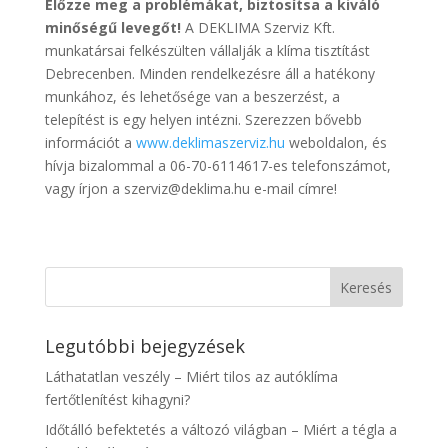
Előzze meg a problémákat, biztosítsa a kiváló
minőségű levegőt!
A DEKLIMA Szerviz Kft.
munkatársai felkészülten vállalják a klíma tisztítást
Debrecenben. Minden rendelkezésre áll a hatékony
munkához, és lehetősége van a beszerzést, a
telepítést is egy helyen intézni. Szerezzen bővebb
információt a
www.deklimaszerviz.hu
weboldalon, és
hívja bizalommal a 06-70-6114617-es telefonszámot,
vagy írjon a szerviz@deklima.hu e-mail címre!
Legutóbbi bejegyzések
Láthatatlan veszély – Miért tilos az autóklíma
fertőtlenítést kihagyni?
Időtálló befektetés a változó világban – Miért a tégla a