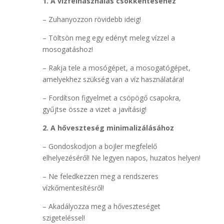
1. A vízfelhasználás csökkentéséhez
– Zuhanyozzon rövidebb ideig!
– Töltsön meg egy edényt meleg vízzel a
mosogatáshoz!
– Rakja tele a mosógépet, a mosogatógépet,
amelyekhez szükség van a víz használatára!
– Fordítson figyelmet a csöpögő csapokra,
gyűjtse össze a vizet a javításig!
2. A hőveszteség minimalizálásához
– Gondoskodjon a bojler megfelelő
elhelyezéséről! Ne legyen napos, huzatos helyen!
– Ne feledkezzen meg a rendszeres
vízkőmentesítésről!
– Akadályozza meg a hőveszteséget
szigeteléssel!