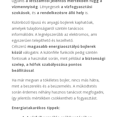
ugyanis
a létszámtól jelentős mértékben függ a
vízmennyiség
. Lényegesek
a vízfogyasztási
szokások
, és
a rendelkezésre álló hely
is.
Különböző típusú és anyagú bojlerek kaphatóak,
amelyek tulajdonságairól szintén tanácsos
informálódni. A legnépszerűbb az elektromos, ami
egyszerűen telepíthető és kezelhető.
Célszerű
magasabb energiaosztályú bojlerek
közül
válogatni. A különféle funkciók pedig szintén
fontosak a használat során, mint például
a biztonsági
szelep, a hőfok szabályozása pontos
beállítással
.
Ha már megvan a tökéletes bojler, nincs más hátra,
mint a beszerelés és a beüzemelés. A működtetés
során érdemes néhány hasznos tanácsot megfogadni,
így jelentős mértékben csökkentheti a fogyasztást.
Energiatakarékos tippek: