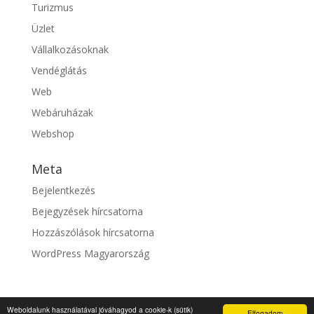
Turizmus
Üzlet
Vállalkozásoknak
Vendéglátás
Web
Webáruházak
Webshop
Meta
Bejelentkezés
Bejegyzések hírcsatorna
Hozzászólások hírcsatorna
WordPress Magyarország
Weboldalunk használatával jóváhagyod a cookie-k (sütik)
Elfogadom