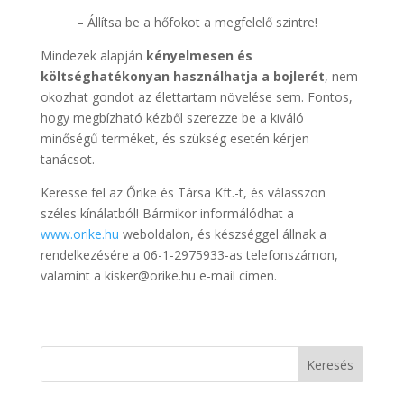
– Állítsa be a hőfokot a megfelelő szintre!
Mindezek alapján
kényelmesen és
költséghatékonyan használhatja a bojlerét
, nem
okozhat gondot az élettartam növelése sem. Fontos,
hogy megbízható kézből szerezze be a kiváló
minőségű terméket, és szükség esetén kérjen
tanácsot.
Keresse fel az Őrike és Társa Kft.-t, és válasszon
széles kínálatból! Bármikor informálódhat a
www.orike.hu
weboldalon, és készséggel állnak a
rendelkezésére a 06-1-2975933-as telefonszámon,
valamint a kisker@orike.hu e-mail címen.