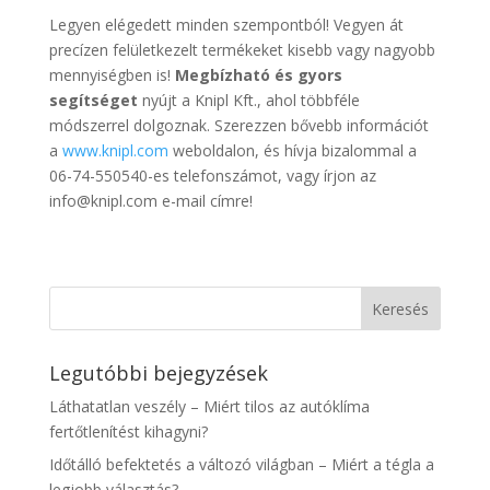
Legyen elégedett minden szempontból! Vegyen át
precízen felületkezelt termékeket kisebb vagy nagyobb
mennyiségben is!
Megbízható és gyors
segítséget
nyújt a Knipl Kft., ahol többféle
módszerrel dolgoznak. Szerezzen bővebb információt
a
www.knipl.com
weboldalon, és hívja bizalommal a
06-74-550540-es telefonszámot, vagy írjon az
info@knipl.com e-mail címre!
Legutóbbi bejegyzések
Láthatatlan veszély – Miért tilos az autóklíma
fertőtlenítést kihagyni?
Időtálló befektetés a változó világban – Miért a tégla a
legjobb választás?