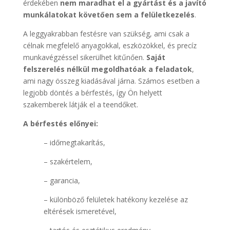
érdekében
nem maradhat el a gyártást és a javító
munkálatokat követően sem a felületkezelés
.
A leggyakrabban festésre van szükség, ami csak a
célnak megfelelő anyagokkal, eszközökkel, és precíz
munkavégzéssel sikerülhet kitűnően.
Saját
felszerelés nélkül megoldhatóak a feladatok
,
ami nagy összeg kiadásával járna. Számos esetben a
legjobb döntés a bérfestés, így Ön helyett
szakemberek látják el a teendőket.
A bérfestés előnyei:
– időmegtakarítás,
– szakértelem,
– garancia,
– különböző felületek hatékony kezelése az
eltérések ismeretével,