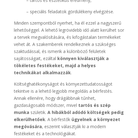
– tartós és esztétikus eredmény,
– speciális feladatok gördülékeny elvégzése.
Minden szempontból nyerhet, ha él ezzel a nagyszerű
lehetőséggel. A lehető legrövidebb idő alatt kerülhet sor
a tervek megvalósítására, és kifogástalan termékeket
vehet át. A szakemberek rendelkeznek a szükséges
szaktudással, és ismerik a különböző felületek
sajátosságait, ezáltal
könnyen kiválasztják a
tökéletes festékeket, majd a helyes
technikákat alkalmazzák
.
Költséghatékonyságot és környezettudatosságot
tekintve is a lehető legjobb megoldás a bérfestés.
Annak ellenére, hogy drágábbnak tűnhet,
gazdaságosabb módszer, mivel
tartós és szép
munka
születik.
A hibákból adódó költségek pedig
elkerülhetőek
. A bérfestők
ügyelnek a környezet
megóvására
, eszerint választják ki a modern
festékeket és a technológiákat.