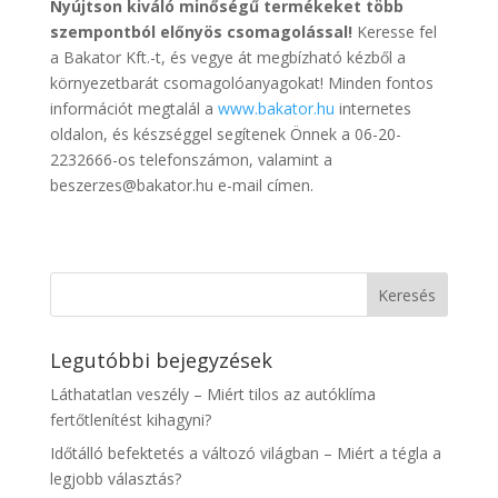
Nyújtson kiváló minőségű termékeket több
szempontból előnyös csomagolással!
Keresse fel
a Bakator Kft.-t, és vegye át megbízható kézből a
környezetbarát csomagolóanyagokat! Minden fontos
információt megtalál a
www.bakator.hu
internetes
oldalon, és készséggel segítenek Önnek a 06-20-
2232666-os telefonszámon, valamint a
beszerzes@bakator.hu e-mail címen.
Legutóbbi bejegyzések
Láthatatlan veszély – Miért tilos az autóklíma
fertőtlenítést kihagyni?
Időtálló befektetés a változó világban – Miért a tégla a
legjobb választás?