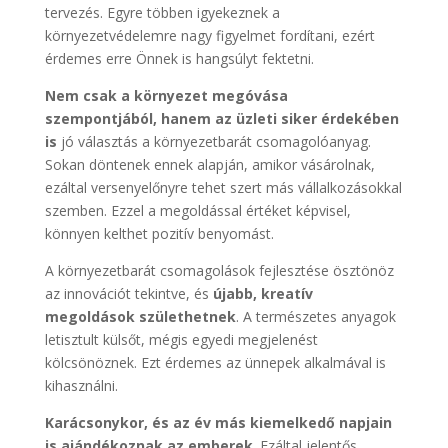
tervezés. Egyre többen igyekeznek a
környezetvédelemre nagy figyelmet fordítani, ezért
érdemes erre Önnek is hangsúlyt fektetni.
Nem csak a környezet megóvása
szempontjából, hanem az üzleti siker érdekében
is
jó választás a környezetbarát csomagolóanyag.
Sokan döntenek ennek alapján, amikor vásárolnak,
ezáltal versenyelőnyre tehet szert más vállalkozásokkal
szemben. Ezzel a megoldással értéket képvisel,
könnyen kelthet pozitív benyomást.
A környezetbarát csomagolások fejlesztése ösztönöz
az innovációt tekintve, és
újabb, kreatív
megoldások születhetnek
. A természetes anyagok
letisztult külsőt, mégis egyedi megjelenést
kölcsönöznek. Ezt érdemes az ünnepek alkalmával is
kihasználni.
Karácsonykor, és az év más kiemelkedő napjain
is ajándékoznak az emberek
. Ezáltal jelentős