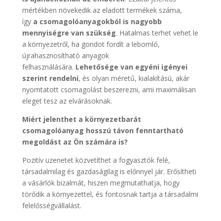
mértékben növekedik az eladott termékek száma,
így
a csomagolóanyagokból is nagyobb
mennyiségre van szükség
. Hatalmas terhet vehet le
a környezetről, ha gondot fordít a lebomló,
újrahasznosítható anyagok
felhasználására.
Lehetősége van egyéni igényei
szerint rendelni
, és olyan méretű, kialakítású, akár
nyomtatott csomagolást beszerezni, ami maximálisan
eleget tesz az elvárásoknak.
Miért jelenthet a környezetbarát
csomagolóanyag hosszú távon fenntartható
megoldást az Ön számára is?
Pozitív üzenetet közvetíthet a fogyasztók felé,
társadalmilag és gazdaságilag is előnnyel jár. Erősítheti
a vásárlók bizalmát, hiszen megmutathatja, hogy
törődik a környezettel, és fontosnak tartja a társadalmi
felelősségvállalást.