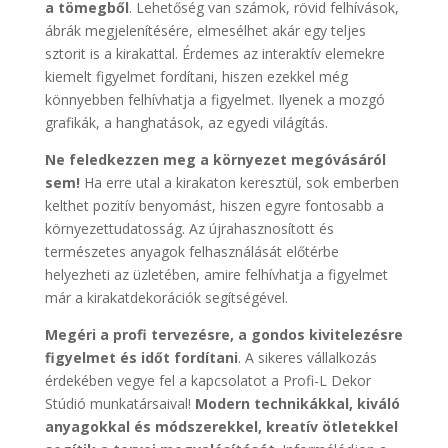
a tömegből
. Lehetőség van számok, rövid felhívások,
ábrák megjelenítésére, elmesélhet akár egy teljes
sztorit is a kirakattal. Érdemes az interaktív elemekre
kiemelt figyelmet fordítani, hiszen ezekkel még
könnyebben felhívhatja a figyelmet. Ilyenek a mozgó
grafikák, a hanghatások, az egyedi világítás.
Ne feledkezzen meg a környezet megóvásáról
sem!
Ha erre utal a kirakaton keresztül, sok emberben
kelthet pozitív benyomást, hiszen egyre fontosabb a
környezettudatosság. Az újrahasznosított és
természetes anyagok felhasználását előtérbe
helyezheti az üzletében, amire felhívhatja a figyelmet
már a kirakatdekorációk segítségével.
Megéri a profi tervezésre, a gondos kivitelezésre
figyelmet és időt fordítani
. A sikeres vállalkozás
érdekében vegye fel a kapcsolatot a Profi-L Dekor
Stúdió munkatársaival!
Modern technikákkal, kiváló
anyagokkal és módszerekkel, kreatív ötletekkel