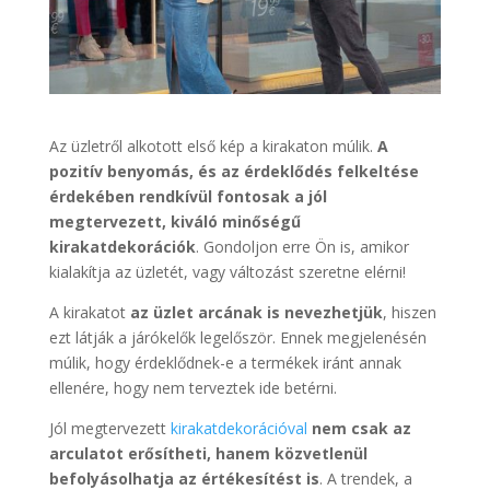
Az üzletről alkotott első kép a kirakaton múlik.
A
pozitív benyomás, és az érdeklődés felkeltése
érdekében rendkívül fontosak a jól
megtervezett, kiváló minőségű
kirakatdekorációk
. Gondoljon erre Ön is, amikor
kialakítja az üzletét, vagy változást szeretne elérni!
A kirakatot
az üzlet arcának is nevezhetjük
, hiszen
ezt látják a járókelők legelőször. Ennek megjelenésén
múlik, hogy érdeklődnek-e a termékek iránt annak
ellenére, hogy nem terveztek ide betérni.
Jól megtervezett
kirakatdekorációval
nem csak az
arculatot erősítheti, hanem közvetlenül
befolyásolhatja az értékesítést is
. A trendek, a