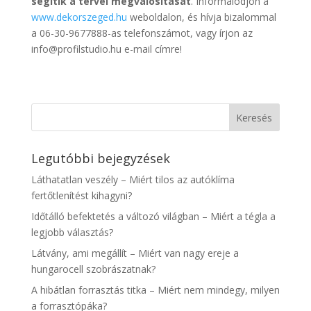
segítik a tervei megvalósítását
. Informálódjon a
www.dekorszeged.hu
weboldalon, és hívja bizalommal
a 06-30-9677888-as telefonszámot, vagy írjon az
info@profilstudio.hu e-mail címre!
Legutóbbi bejegyzések
Láthatatlan veszély – Miért tilos az autóklíma
fertőtlenítést kihagyni?
Időtálló befektetés a változó világban – Miért a tégla a
legjobb választás?
Látvány, ami megállít – Miért van nagy ereje a
hungarocell szobrászatnak?
A hibátlan forrasztás titka – Miért nem mindegy, milyen
a forrasztópáka?