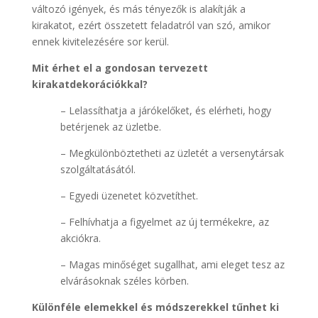
változó igények, és más tényezők is alakítják a
kirakatot, ezért összetett feladatról van szó, amikor
ennek kivitelezésére sor kerül.
Mit érhet el a gondosan tervezett
kirakatdekorációkkal?
– Lelassíthatja a járókelőket, és elérheti, hogy
betérjenek az üzletbe.
– Megkülönböztetheti az üzletét a versenytársak
szolgáltatásától.
– Egyedi üzenetet közvetíthet.
– Felhívhatja a figyelmet az új termékekre, az
akciókra.
– Magas minőséget sugallhat, ami eleget tesz az
elvárásoknak széles körben.
Különféle elemekkel és módszerekkel tűnhet ki