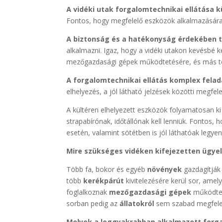
A vidéki utak forgalomtechnikai ellátása
Fontos, hogy megfelelő eszközök alkalmazására 
A biztonság és a hatékonyság érdekében 
alkalmazni. Igaz, hogy a vidéki utakon kevésbé ke
mezőgazdasági gépek működtetésére, és más té
A forgalomtechnikai ellátás komplex felad
elhelyezés, a jól látható jelzések közötti megfe
A kültéren elhelyezett eszközök folyamatosan ki
strapabírónak, időtállónak kell lenniük. Fontos,
esetén, valamint sötétben is jól láthatóak legyen
Mire szükséges vidéken kifejezetten ügyel
Több fa, bokor és egyéb
növények
gazdagítják
több
kerékpárút
kivitelezésére kerül sor, ame
foglalkoznak
mezőgazdasági gépek
működtet
sorban pedig az
állatokról
sem szabad megfeled
Melyek a leggyakrabban alkalmazott forg