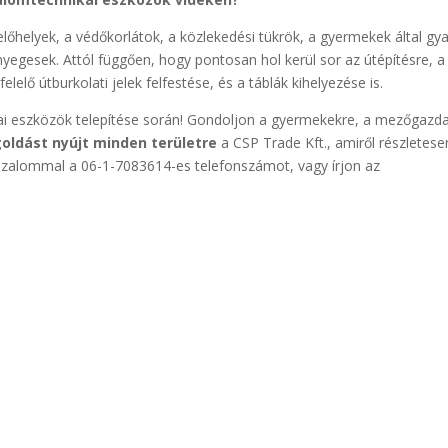
előhelyek, a védőkorlátok, a közlekedési tükrök, a gyermekek által gy
nyegesek. Attól függően, hogy pontosan hol kerül sor az útépítésre, a
elelő útburkolati jelek felfestése, és a táblák kihelyezése is.
ai eszközök telepítése során! Gondoljon a gyermekekre, a mezőgazd
ldást nyújt minden területre
a CSP Trade Kft., amiről részletese
izalommal a 06-1-7083614-es telefonszámot, vagy írjon az