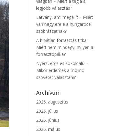
világban – Miért a tégla a
legjobb választás?
Látvány, ami megállít – Miért
van nagy ereje a hungarocell
szobrászatnak?
A hibátlan forrasztás titka –
Miért nem mindegy, milyen a
forrasztópáka?
Nyers, erős és sokoldalú –
Mikor érdemes a molinó
szövetet választani?
Archívum
2026. augusztus
2026. július
2026. június
2026. május