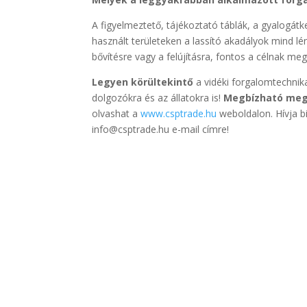
A figyelmeztető, tájékoztató táblák, a gyalogátk
használt területeken a lassító akadályok mind lé
bővítésre vagy a felújításra, fontos a célnak megf
Legyen körültekintő
a vidéki forgalomtechnik
dolgozókra és az állatokra is!
Megbízható mego
olvashat a
www.csptrade.hu
weboldalon. Hívja b
info@csptrade.hu e-mail címre!