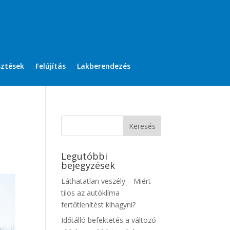
sztések
Felújítás
Lakberendezés
Legutóbbi
bejegyzések
Láthatatlan veszély – Miért
tilos az autóklíma
fertőtlenítést kihagyni?
Időtálló befektetés a változó