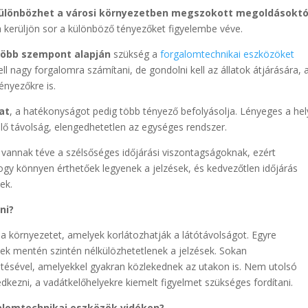
 különbözhet a városi környezetben megszokott megoldásoktó
kerüljön sor a különböző tényezőket figyelembe véve.
több szempont alapján
szükség a
forgalomtechnikai eszközöket
ll nagy forgalomra számítani, de gondolni kell az állatok átjárására, 
nyezőkre is.
at
, a hatékonyságot pedig több tényező befolyásolja. Lényeges a he
lelő távolság, elengedhetetlen az egységes rendszer.
 vannak téve a szélsőséges időjárási viszontagságoknak, ezért
 hogy könnyen érthetőek legyenek a jelzések, és kedvezőtlen időjárás
ek.
ni?
 a környezetet, amelyek korlátozhatják a látótávolságot. Egyre
lyek mentén szintén nélkülözhetetlenek a jelzések. Sokan
ésével, amelyekkel gyakran közlekednek az utakon is. Nem utolsó
kezni, a vadátkelőhelyekre kiemelt figyelmet szükséges fordítani.
alomtechnikai eszközök vidéken?