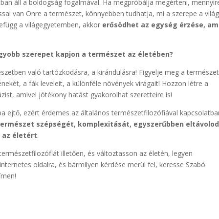
atban áll a boldogság fogalmával. Ha megpróbálja megérteni, mennyir
ással van Önre a természet, könnyebben tudhatja, mi a szerepe a vilá
zefügg a világegyetemben, akkor
erősödhet az egység érzése, am
gyobb szerepet kapjon a természet az életében?
szetben való tartózkodásra, a kirándulásra! Figyelje meg a természe
nekét, a fák leveleit, a különféle növények virágait! Hozzon létre a
st, amivel jótékony hatást gyakorolhat szeretteire is!
 ejtő, ezért érdemes az általános természetfilozófiával kapcsolatba
természet szépségét, komplexitását, egyszerűbben eltávolo
 az életért
.
rmészetfilozófiát illetően, és változtasson az életén, legyen
internetes oldalra, és bármilyen kérdése merül fel, keresse Szabó
ímen!