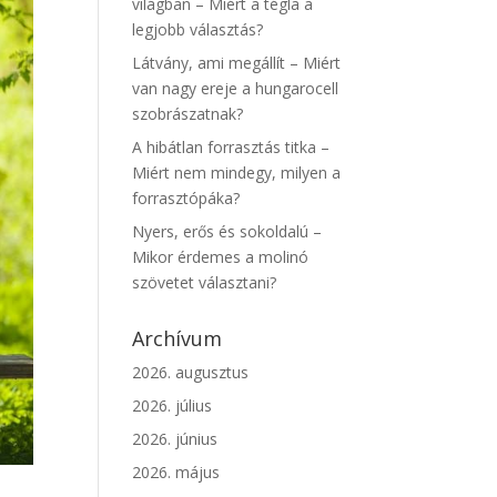
világban – Miért a tégla a
legjobb választás?
Látvány, ami megállít – Miért
van nagy ereje a hungarocell
szobrászatnak?
A hibátlan forrasztás titka –
Miért nem mindegy, milyen a
forrasztópáka?
Nyers, erős és sokoldalú –
Mikor érdemes a molinó
szövetet választani?
Archívum
2026. augusztus
2026. július
2026. június
2026. május