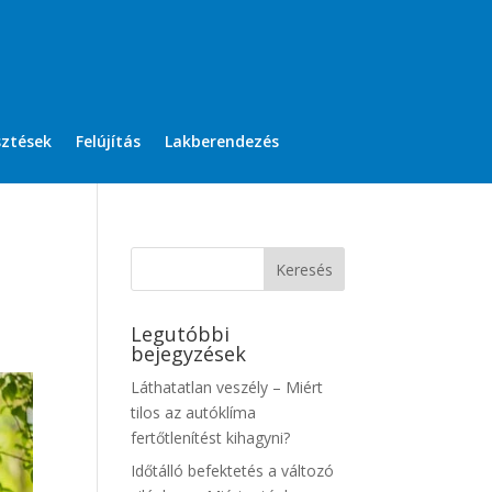
sztések
Felújítás
Lakberendezés
Legutóbbi
bejegyzések
Láthatatlan veszély – Miért
tilos az autóklíma
fertőtlenítést kihagyni?
Időtálló befektetés a változó