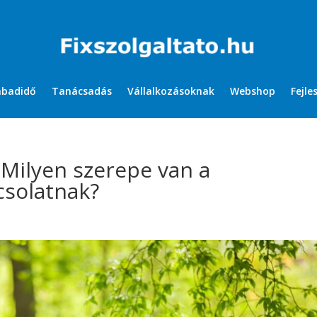
abadidő
Tanácsadás
Vállalkozásoknak
Webshop
Fejle
 Milyen szerepe van a
csolatnak?