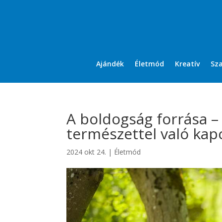
Ajándék
Életmód
Kreatív
Sz
A boldogság forrása –
természettel való kap
2024 okt 24.
|
Életmód