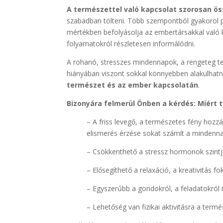
A természettel való kapcsolat szorosan ö
szabadban tölteni. Több szempontból gyakorol poz
mértékben befolyásolja az embertársakkal való 
folyamatokról részletesen informálódni.
A rohanó, stresszes mindennapok, a rengeteg te
hiányában viszont sokkal könnyebben alakulhatn
természet és az ember kapcsolatán
.
Bizonyára felmerül Önben a kérdés: Miért 
– A friss levegő, a természetes fény hozz
elismerés érzése sokat számít a mindenn
– Csökkenthető a stressz hormonok szintj
– Elősegíthető a relaxáció, a kreativitás f
– Egyszerűbb a gondokról, a feladatokról
– Lehetőség van fizikai aktivitásra a termé