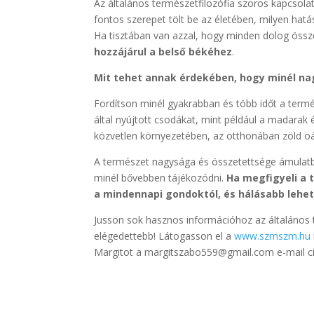
Az általános természetfilozófia szoros kapcsol
fontos szerepet tölt be az életében, milyen hat
Ha tisztában van azzal, hogy minden dolog öss
hozzájárul a belső békéhez
.
Mit tehet annak érdekében, hogy minél na
Fordítson minél gyakrabban és több időt a termé
által nyújtott csodákat, mint például a madarak é
közvetlen környezetében, az otthonában zöld oázi
A természet nagysága és összetettsége ámulatba
minél bővebben tájékozódni.
Ha megfigyeli a 
a mindennapi gondoktól, és hálásabb lehet
Jusson sok hasznos információhoz az általános te
elégedettebb! Látogasson el a
www.szmszm.hu
Margitot a margitszabo559@gmail.com e-mail c