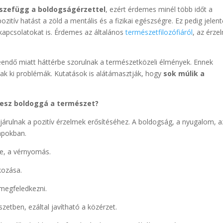
sszefügg a boldogságérzettel
, ezért érdemes minél több időt a
itív hatást a zöld a mentális és a fizikai egészségre. Ez pedig jelen
kapcsolatokat is. Érdemes az általános
természetfilozófiáról
, az érze
endő miatt háttérbe szorulnak a természetközeli élmények. Ennek
ak ki problémák. Kutatások is alátámasztják, hogy
sok múlik a
tesz boldoggá a természet?
ájárulnak a pozitív érzelmek erősítéséhez. A boldogság, a nyugalom, a
apokban.
e, a vérnyomás.
okozása.
 megfeledkezni.
szetben, ezáltal javítható a közérzet.