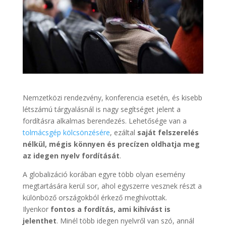
Nemzetközi rendezvény, konferencia esetén, és kisebb
létszámú tárgyalásnál is nagy segítséget jelent a
fordításra alkalmas berendezés. Lehetősége van a
tolmácsgép kölcsönzésére
, ezáltal
saját felszerelés
nélkül, mégis könnyen és precízen oldhatja meg
az idegen nyelv fordítását
.
A globalizáció korában egyre több olyan esemény
megtartására kerül sor, ahol egyszerre vesznek részt a
különböző országokból érkező meghívottak.
Ilyenkor
fontos a fordítás, ami kihívást is
jelenthet
. Minél több idegen nyelvről van szó, annál