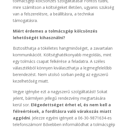
tolmácsgép kölcsönzés szolgáltatása! Fontos tudni,
mire számítson a költségeket illetően, ugyanis szükség
van a felszerelésre, a beállításra, a technikai
támogatásra.
Miért érdemes a tolmácsgép kölcsönzés
lehetőségét kihasználni?
Biztosíthatja a tökéletes hangminőséget, a zavartalan
kommunikációt. Költséghatékonyabb megoldás, mint
egy tolmács csapat felkérése a feladatra. A széles
választékból könnyen kiválaszthatja a legmegfelelőbb
berendezést. Nem utolsó sorban pedig az egyszerű
kezelhetőség miatt.
Vegye igénybe ezt a nagyszerű szolgáltatást! Sokat
jelent, bármilyen jellegű rendezvény megtartására
kerül sor.
Elégedettséget érhet el, és nem kell a
félreértések, a fordításra való várakozás miatt
aggódni
. Jelezze egyéni igényeit a 06-30-9871634-es
telefonszámon! Bővebben informálódhat a tolmácsgép