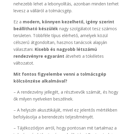
nehezebb lehet a lebonyolítás, azonban minden terhet
levesz a válláról a tolmácsgép.
Ez a
modern, könnyen kezelhető, igény szerint
beállítható készülék
nagy szolgálatot tesz számos
területen. Többféle típus elérhető, amelyek közül
célszerű átgondoltan, hasznos tanácsok alapján
választani.
Kisebb és nagyobb létszámú
rendezvényre egyaránt
átveheti a tökéletes
változatot.
Mit fontos figyelembe venni a tolmácsgép
kölcsönzése alkalmával?
– A rendezvény jellegét, a résztvevők számát, és hogy
ők milyen nyelveken beszélnek.
– A helyszín akusztikáját, mivel ez jelentős mértékben
befolyásolja a berendezés teljesítményét.
– Tájékozódjon arról, hogy pontosan mit tartalmaz a