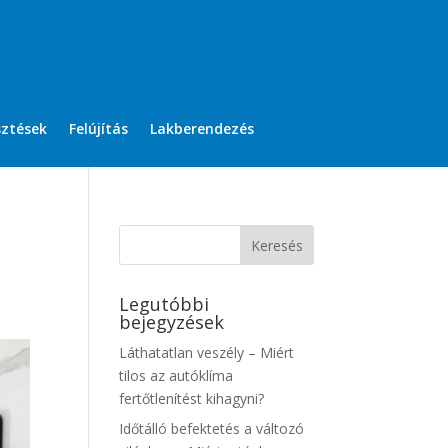
sztések
Felújítás
Lakberendezés
Legutóbbi
bejegyzések
Láthatatlan veszély – Miért
tilos az autóklíma
fertőtlenítést kihagyni?
Időtálló befektetés a változó