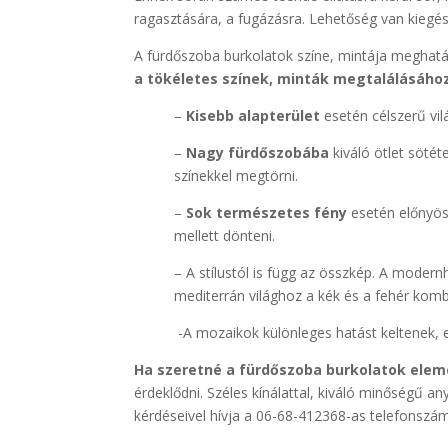
ragasztására, a fugázásra. Lehetőség van kiegész
A fürdőszoba burkolatok színe, mintája meghatár
a tökéletes színek, minták megtalálásához
–
Kisebb alapterület
esetén célszerű vil
–
Nagy fürdőszobába
kiváló ötlet sötét
színekkel megtörni.
–
Sok természetes fény
esetén előnyös
mellett dönteni.
– A stílustól is függ az összkép. A modernhe
mediterrán világhoz a kék és a fehér komb
-A mozaikok különleges hatást keltenek, e
Ha szeretné a fürdőszoba burkolatok elem
érdeklődni. Széles kínálattal, kiváló minőségű a
kérdéseivel hívja a 06-68-412368-as telefonszám