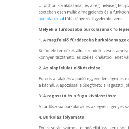
Új otthon kialakításánál, és a régi helyiség felújí
esetében ezen múlik a megjelenés és a funkcion
burkolatoknál
több tényezőt figyelembe venni.
Melyek a fürdőszoba burkolásának fő lépés
1. A megfelelő fürdőszoba burkolóanyagok
Különféle termékek állnak rendelkezésre, amely
könnyen tisztítható, és széles kínálatból lehet vá
2. Az alapfelület előkészítése:
Fontos a falak és a padló egyenetlenségeinek me
a kádnál. Alapozással elősegíthető a ragasztó
3. A ragasztó és a fuga kiválasztása:
A fürdőszoba burkolatok és az egyéni igények sze
4. Burkolás folyamata:
Ennek során számos teendő ellátásra kerül sor, 