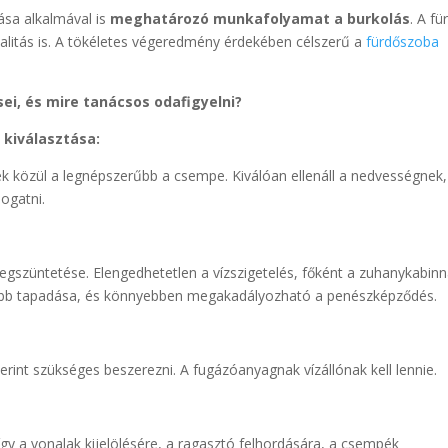
tása alkalmával is
meghatározó munkafolyamat a burkolás
. A fü
alitás is. A tökéletes végeredmény érdekében célszerű a
fürdőszoba
ei, és mire tanácsos odafigyelni?
 kiválasztása:
ek közül a legnépszerűbb a csempe. Kiválóan ellenáll a nedvességnek,
logatni.
gszüntetése. Elengedhetetlen a vízszigetelés, főként a zuhanykabinn
 jobb tapadása, és könnyebben megakadályozható a penészképződés.
rint szükséges beszerezni. A fugázóanyagnak vízállónak kell lennie.
így a vonalak kijelölésére, a ragasztó felhordására, a csempék