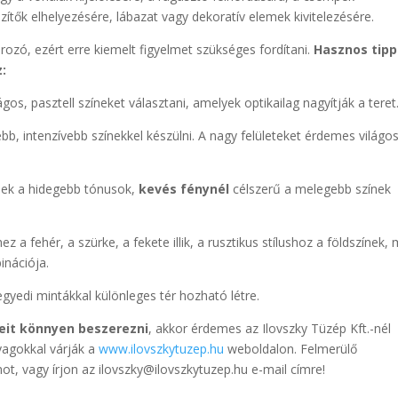
ítők elhelyezésére, lábazat vagy dekoratív elemek kivitelezésére.
ozó, ezért erre kiemelt figyelmet szükséges fordítani.
Hasznos tip
:
ágos, pasztell színeket választani, amelyek optikailag nagyítják a teret
ebb, intenzívebb színekkel készülni. A nagy felületeket érdemes világo
ek a hidegebb tónusok,
kevés fénynél
célszerű a melegebb színek
z a fehér, a szürke, a fekete illik, a rusztikus stílushoz a földszínek, 
inációja.
gyedi mintákkal különleges tér hozható létre.
eit könnyen beszerezni
, akkor érdemes az Ilovszky Tüzép Kft.-nél
nyagokkal várják a
www.ilovszkytuzep.hu
weboldalon. Felmerülő
ot, vagy írjon az ilovszky@ilovszkytuzep.hu e-mail címre!