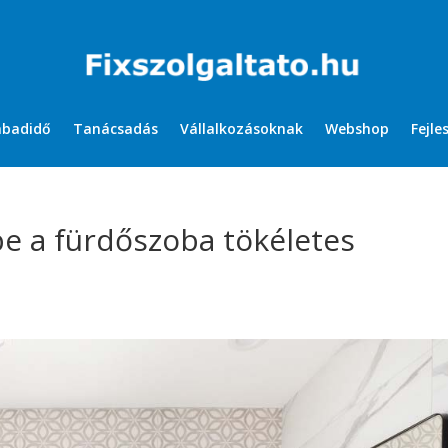
abadidő
Tanácsadás
Vállalkozásoknak
Webshop
Fejle
e a fürdőszoba tökéletes
?