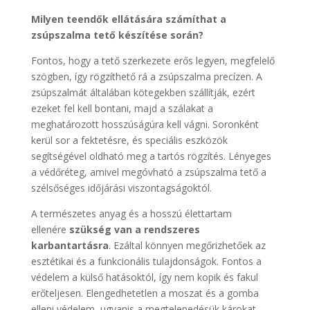
Milyen teendők ellátására számíthat a
zsúpszalma tető készítése során?
Fontos, hogy a tető szerkezete erős legyen, megfelelő
szögben, így rögzíthető rá a zsúpszalma precízen. A
zsúpszalmát általában kötegekben szállítják, ezért
ezeket fel kell bontani, majd a szálakat a
meghatározott hosszúságúra kell vágni. Soronként
kerül sor a fektetésre, és speciális eszközök
segítségével oldható meg a tartós rögzítés. Lényeges
a védőréteg, amivel megóvható a zsúpszalma tető a
szélsőséges időjárási viszontagságoktól.
A természetes anyag és a hosszú élettartam
ellenére
szükség van a rendszeres
karbantartásra
. Ezáltal könnyen megőrizhetőek az
esztétikai és a funkcionális tulajdonságok. Fontos a
védelem a külső hatásoktól, így nem kopik és fakul
erőteljesen. Elengedhetetlen a moszat és a gomba
elleni védelem, ugyanis a megtelepedésük károkat