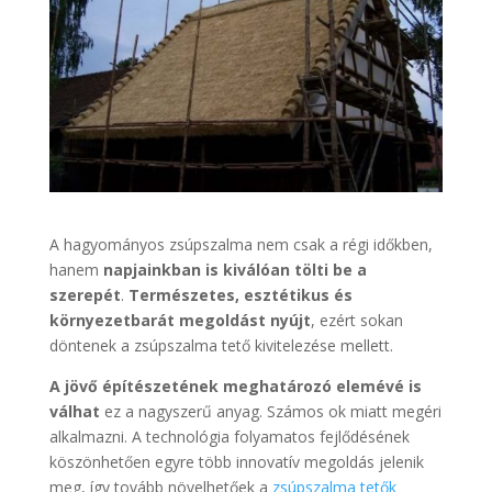
A hagyományos zsúpszalma nem csak a régi időkben,
hanem
napjainkban is kiválóan tölti be a
szerepét
.
Természetes, esztétikus és
környezetbarát megoldást nyújt
, ezért sokan
döntenek a zsúpszalma tető kivitelezése mellett.
A jövő építészetének meghatározó elemévé is
válhat
ez a nagyszerű anyag. Számos ok miatt megéri
alkalmazni. A technológia folyamatos fejlődésének
köszönhetően egyre több innovatív megoldás jelenik
meg, így tovább növelhetőek a
zsúpszalma tetők