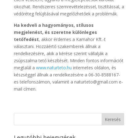
okozhat. Rendszeres szemrevételezéssel, tisztítással, a
védőréteg felújításával megelőzhetőek a problémák.
Ha kedveli a hagyományos, stílusos
megjelenést, és szeretne különleges
tetőfedést
, akkor érdemes a Kamahor Kft.-t
választani. Hozzáértő szakemberek állnak a
rendelkezésére, akik a kérése szerint vállalják a
zsúpszalma tető készítését. Minden fontos információt
megtalál a
www.naturteto.hu
internetes oldalon, és
készséggel állnak a rendelkezésére a 06-30-8588167-
es telefonszámon, valamint a naturteto@gmail.com e-
mail címen.
Legutóbbi bejegyzések