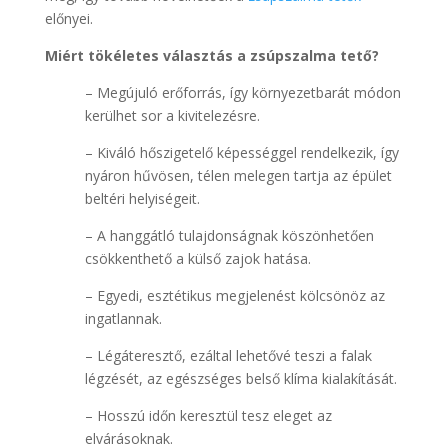
előnyei.
Miért tökéletes választás a zsúpszalma tető?
– Megújuló erőforrás, így környezetbarát módon
kerülhet sor a kivitelezésre.
– Kiváló hőszigetelő képességgel rendelkezik, így
nyáron hűvösen, télen melegen tartja az épület
beltéri helyiségeit.
– A hanggátló tulajdonságnak köszönhetően
csökkenthető a külső zajok hatása.
– Egyedi, esztétikus megjelenést kölcsönöz az
ingatlannak.
– Légáteresztő, ezáltal lehetővé teszi a falak
légzését, az egészséges belső klíma kialakítását.
– Hosszú időn keresztül tesz eleget az
elvárásoknak.