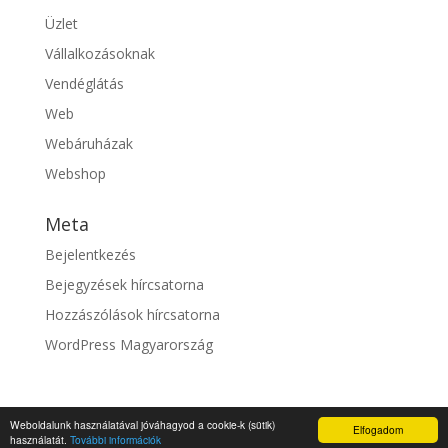
Üzlet
Vállalkozásoknak
Vendéglátás
Web
Webáruházak
Webshop
Meta
Bejelentkezés
Bejegyzések hírcsatorna
Hozzászólások hírcsatorna
WordPress Magyarország
Weboldalunk használatával jóváhagyod a cookie-k (sütik)
Elfogadom
© fixszolgaltato.hu |
Impresszum
használatát.
További információk