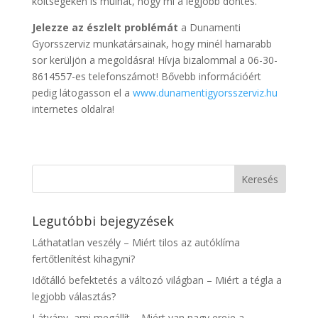
költségeken is múlhat, hogy mi a legjobb döntés.
Jelezze az észlelt problémát
a Dunamenti
Gyorsszerviz munkatársainak, hogy minél hamarabb
sor kerüljön a megoldásra! Hívja bizalommal a 06-30-
8614557-es telefonszámot! Bővebb információért
pedig látogasson el a
www.dunamentigyorsszerviz.hu
internetes oldalra!
Legutóbbi bejegyzések
Láthatatlan veszély – Miért tilos az autóklíma
fertőtlenítést kihagyni?
Időtálló befektetés a változó világban – Miért a tégla a
legjobb választás?
Látvány, ami megállít – Miért van nagy ereje a