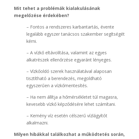
Mit tehet a problémák kialakulásának
megelőzése érdekében?
– Fontos a rendszeres karbantartás, évente
legalább egyszer tanácsos szakember segítségét
kérni.
– A vízkő eltávolítása, valamint az egyes
alkatrészek ellenőrzése egyaránt lényeges.
– Vízkőoldó szerek használatával alaposan
tisztítható a berendezés, megoldható
egyszerűen a vízkőmentesítés.
– Ha nem állítja a hőmérsékletet túl magasra,
kevesebb vízkő képződésére lehet számítani.
– Kemény víz esetén célszerű vízlágyítót
alkalmazni.
Milyen hibákkal találkozhat a működtetés során,